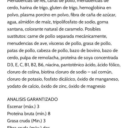
Menudencias de res, canal de pollo, menudencias de
cerdo, harina de trigo, gluten de trigo, hemoglobina en
polvo, plasma porcino en polvo, fibra de caña de azúcar,
agua, almidón de maíz, tripolifosfato de sodio, goma
xantana, colorante natural de caramelo. Posibles
sustitutos: carne de pollo separada mecánicamente,
menudencias de ave, vísceras de pollo, grasa de pollo,
patas de pollo, cabeza de pollo, bazo de bovino, bazo de
cerdo, pulpa de remolacha, proteína de soya concentrada
D3, E, C, B1, B2, B6, niacina, pantoténico ácido, ácido fólico,
cloruro de colina, biotina cloruro de sodio – sal común,
cloruro de potasio, fosfato dicálcico, óxido de manganeso,
yodato de calcio, óxido de zinc, óxido de magnesio
ANALISIS GARANTIZADO
Escenar (máx.) 3
Proteína bruta (mín.) 8
Grasa cruda (Min.) 3
Fibra cruda (máx.) dos