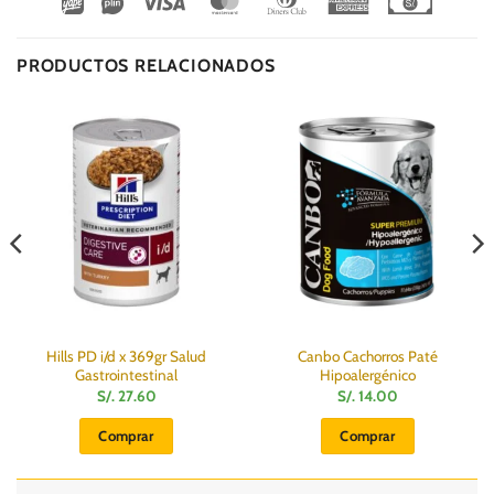
Wirecard
Vipps
Visa
MasterCard
Dinners
American
Cash
Club
Express
On
Delivery
PRODUCTOS RELACIONADOS
Hills PD i/d x 369gr Salud
Canbo Cachorros Paté
Gastrointestinal
Hipoalergénico
S/.
27.60
S/.
14.00
Comprar
Comprar