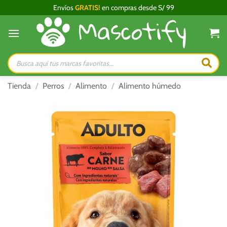
Saltar
Envíos
GRATIS!
en compras desde S/ 99
al
contenido
Búsqueda
de
productos
Tienda
/
Perros
/
Alimento
/
Alimento húmedo