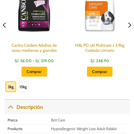
Canbo Cordero Adultos de
Hills PD c/d Multicare x 3.9kg
razas medianas y grandes
Cuidado Urinario
Rango
S/.
56.00
-
S/.
219.00
S/.
248.90
de
:
precios:
Comprar
Comprar
desde
S/.
Este
56.00
hasta
producto
3kg
15kg
S/.
0
219.00
tiene
múltiples
variantes.
Descripción
Las
opciones
Marca
Brit Care
se
Producto
Hypoallergenic Weight Loss Adult Rabbit
pueden