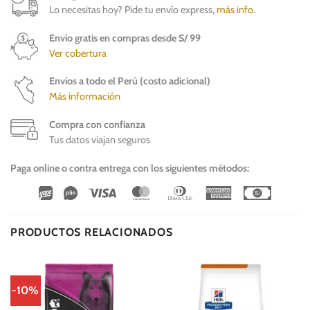
Lo necesitas hoy? Pide tu envío express,
más info
.
Envío gratis en compras desde S/ 99
Ver cobertura
Envíos a todo el Perú (costo adicional)
Más información
Compra con confianza
Tus datos viajan seguros
Paga online o contra entrega con los siguientes métodos:
Wirecard
Vipps
Visa
MasterCard
Dinners
American
Cash
Club
Express
On
Delivery
PRODUCTOS RELACIONADOS
-10%