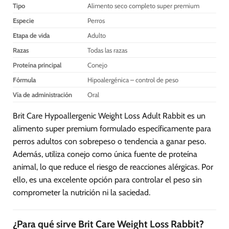
elegir
Tipo
Alimento seco completo super premium
en
Especie
Perros
la
Etapa de vida
Adulto
página
de
Razas
Todas las razas
producto
Proteína principal
Conejo
Fórmula
Hipoalergénica – control de peso
Vía de administración
Oral
Brit Care Hypoallergenic Weight Loss Adult Rabbit es un
alimento super premium formulado específicamente para
perros adultos con sobrepeso o tendencia a ganar peso.
Además, utiliza conejo como única fuente de proteína
animal, lo que reduce el riesgo de reacciones alérgicas. Por
ello, es una excelente opción para controlar el peso sin
comprometer la nutrición ni la saciedad.
¿Para qué sirve Brit Care Weight Loss Rabbit?