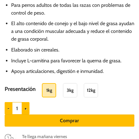
de
Para perros adultos de todas las razas con problemas de
precios:
control de peso.
desde
El alto contenido de conejo y el bajo nivel de grasa ayudan
S/.
a una condición muscular adecuada y reduce el contenido
40.00
de grasa corporal.
hasta
Elaborado sin cereales.
S/.
355.00
Incluye L-carnitina para favorecer la quema de grasa.
Apoya articulaciones, digestión e inmunidad.
Presentación
1kg
3kg
12kg
Brit Care Weight Loss Adult All Breeds Rabbit cantidad
Comprar
Te llega mañana viernes