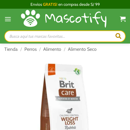
Saltar
Envíos
GRATIS!
en compras desde S/ 99
al
contenido
Búsqueda
de
productos
Tienda
/
Perros
/
Alimento
/
Alimento Seco