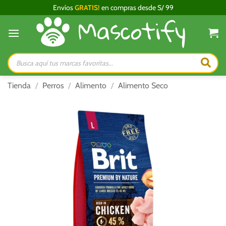
Saltar
Envíos
GRATIS!
en compras desde S/ 99
al
contenido
Búsqueda
de
productos
Tienda
/
Perros
/
Alimento
/
Alimento Seco