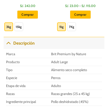
o
Rango
S/.
242.00
S/.
23.00
-
S/.
115.00
de
s:
precios:
Comprar
Comprar
e
desde
S/.
Este
Este
00
23.00
hasta
producto
producto
3kg
15kg
1kg
7Kg
S/.
00
115.00
tiene
tiene
múltiples
múltiples
variantes.
variantes.
Descripción
Las
Las
opciones
opciones
Marca
Brit Premium by Nature
se
se
pueden
pueden
Producto
Adult Large
elegir
elegir
Tipo
Alimento seco completo
en
en
la
la
Especie
Perros
página
página
Etapa de vida
Adulto
de
de
producto
producto
Razas
Razas grandes (25 a 45 kg)
Ingrediente principal
Pollo deshidratado (45%)