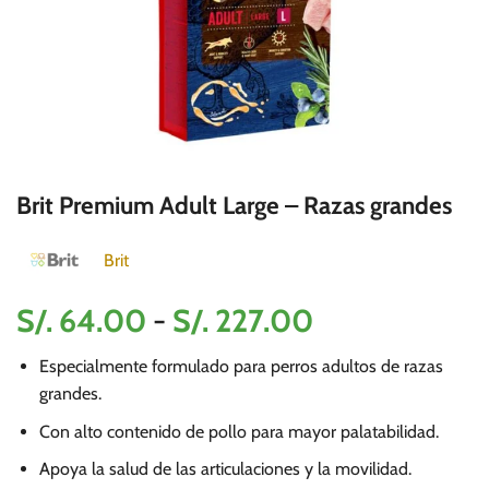
Brit Premium Adult Large – Razas grandes
Brit
Rango
S/.
64.00
-
S/.
227.00
de
Especialmente formulado para perros adultos de razas
precios:
grandes.
desde
Con alto contenido de pollo para mayor palatabilidad.
S/.
64.00
Apoya la salud de las articulaciones y la movilidad.