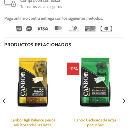
Compra con confianza
Tus datos viajan seguros
Paga online o contra entrega con los siguientes métodos:
Wirecard
Vipps
Visa
MasterCard
Dinners
American
Cash
Club
Express
On
Delivery
PRODUCTOS RELACIONADOS
-11%
Canbo High Balance perros
Canbo Cachorros de razas
adultos todas las razas
pequeñas