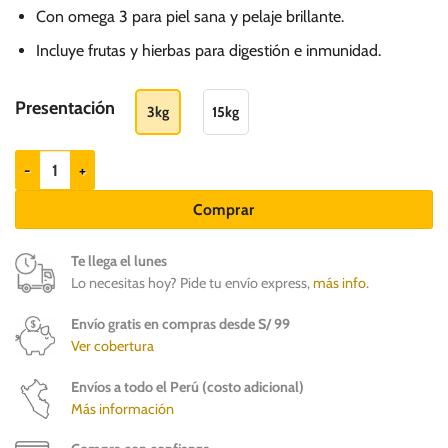
hasta
Con omega 3 para piel sana y pelaje brillante.
S/.
Incluye frutas y hierbas para digestión e inmunidad.
227.00
Presentación
3kg
15kg
Brit Premium Adult Large - Razas grandes cantidad
Comprar
Te llega el lunes
Lo necesitas hoy? Pide tu envío express,
más info
.
Envío gratis en compras desde S/ 99
Ver cobertura
Envíos a todo el Perú (costo adicional)
Más información