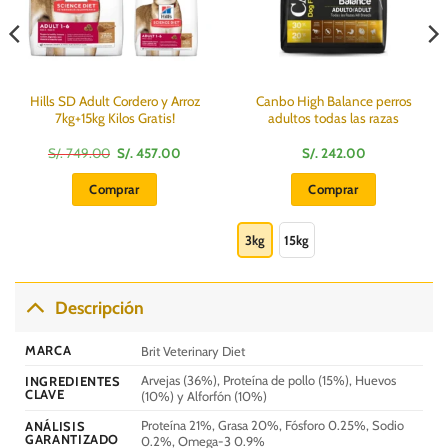
Hills SD Adult Cordero y Arroz
Canbo High Balance perros
7kg+15kg Kilos Gratis!
adultos todas las razas
El
El
S/.
749.00
S/.
457.00
S/.
242.00
precio
precio
:
original
actual
Comprar
Comprar
era:
es:
S/.
S/.
Este
749.00.
457.00.
producto
3kg
15kg
tiene
múltiples
variantes.
Descripción
Las
opciones
MARCA
Brit Veterinary Diet
se
Arvejas (36%), Proteína de pollo (15%), Huevos
INGREDIENTES
pueden
CLAVE
(10%) y Alforfón (10%)
elegir
Proteína 21%, Grasa 20%, Fósforo 0.25%, Sodio
en
ANÁLISIS
GARANTIZADO
0.2%, Omega-3 0.9%
la