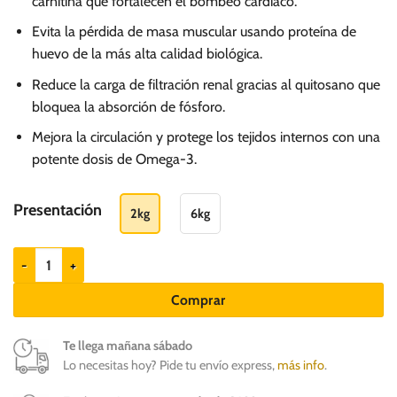
carnitina que fortalecen el bombeo cardíaco.
106.60
hasta
Evita la pérdida de masa muscular usando proteína de
huevo de la más alta calidad biológica.
S/.
277.50
Reduce la carga de filtración renal gracias al quitosano que
bloquea la absorción de fósforo.
Mejora la circulación y protege los tejidos internos con una
potente dosis de Omega-3.
Presentación
2kg
6kg
Brit Vet Diet Grain Free Cardio - Renal - Alimento para perros cantidad
Comprar
Te llega mañana sábado
Lo necesitas hoy? Pide tu envío express,
más info
.