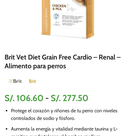
Brit Vet Diet Grain Free Cardio – Renal –
Alimento para perros
Brit
Rango
S/.
106.60
-
S/.
277.50
de
Protege el corazón y riñones de tu perro con niveles
precios:
controlados de sodio y fósforo.
desde
Aumenta la energía y vitalidad mediante taurina y L-
S/.