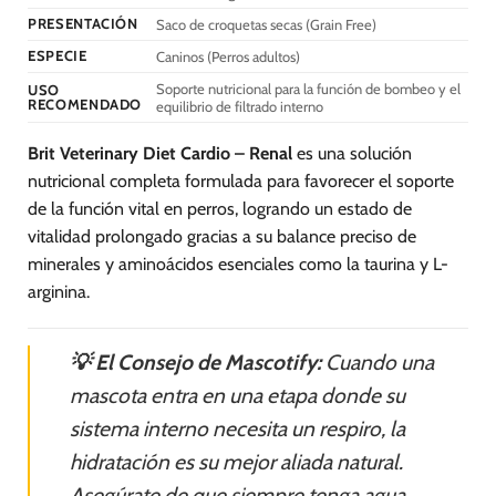
página
PRESENTACIÓN
Saco de croquetas secas (Grain Free)
de
ESPECIE
Caninos (Perros adultos)
producto
Soporte nutricional para la función de bombeo y el
USO
RECOMENDADO
equilibrio de filtrado interno
Brit Veterinary Diet Cardio – Renal
es una solución
nutricional completa formulada para favorecer el soporte
de la función vital en perros, logrando un estado de
vitalidad prolongado gracias a su balance preciso de
minerales y aminoácidos esenciales como la taurina y L-
arginina.
💡 El Consejo de Mascotify:
Cuando una
mascota entra en una etapa donde su
sistema interno necesita un respiro, la
hidratación es su mejor aliada natural.
Asegúrate de que siempre tenga agua