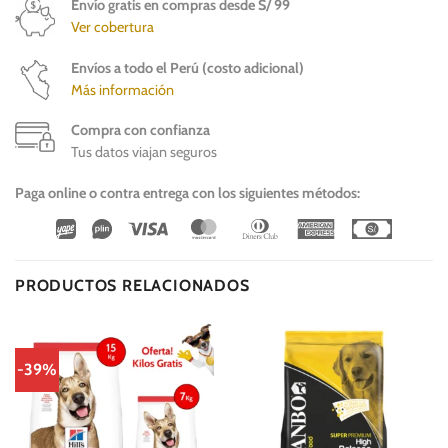
Envío gratis en compras desde S/ 99
Ver cobertura
Envíos a todo el Perú (costo adicional)
Más información
Compra con confianza
Tus datos viajan seguros
Paga online o contra entrega con los siguientes métodos:
Wirecard
Vipps
Visa
MasterCard
Dinners
American
Cash
Club
Express
On
Delivery
PRODUCTOS RELACIONADOS
-39%