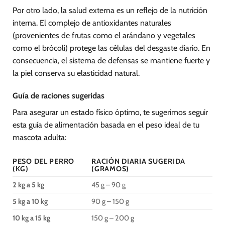
Por otro lado, la salud externa es un reflejo de la nutrición
interna. El complejo de antioxidantes naturales
(provenientes de frutas como el arándano y vegetales
como el brócoli) protege las células del desgaste diario. En
consecuencia, el sistema de defensas se mantiene fuerte y
la piel conserva su elasticidad natural.
Guía de raciones sugeridas
Para asegurar un estado físico óptimo, te sugerimos seguir
esta guía de alimentación basada en el peso ideal de tu
mascota adulta:
PESO DEL PERRO
RACIÓN DIARIA SUGERIDA
(KG)
(GRAMOS)
2 kg a 5 kg
45 g – 90 g
5 kg a 10 kg
90 g – 150 g
10 kg a 15 kg
150 g – 200 g