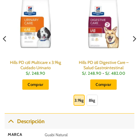
Hills PD c/d Multicare x 3.9kg
Hills PD i/d Digestive Care –
Cuidado Urinario
Salud Gastrointestinal
Rango
S/.
248.90
S/.
248.90
-
S/.
482.00
de
precios:
Comprar
Comprar
desde
S/.
Este
.
248.90
hasta
producto
3.9kg
8kg
S/.
482.00
tiene
múltiples
variantes.
Descripción
Las
opciones
MARCA
Guabi Natural
se