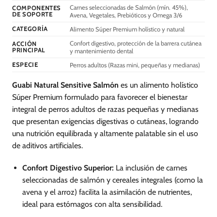
Carnes seleccionadas de Salmón (mín. 45%),
COMPONENTES
pueden
DE SOPORTE
Avena, Vegetales, Prebióticos y Omega 3/6
elegir
CATEGORÍA
Alimento Súper Premium holístico y natural
en
la
Confort digestivo, protección de la barrera cutánea
ACCIÓN
página
PRINCIPAL
y mantenimiento dental
de
ESPECIE
Perros adultos (Razas mini, pequeñas y medianas)
producto
Guabi Natural Sensitive Salmón
es un alimento holístico
Súper Premium formulado para favorecer el bienestar
integral de perros adultos de razas pequeñas y medianas
que presentan exigencias digestivas o cutáneas, logrando
una nutrición equilibrada y altamente palatable sin el uso
de aditivos artificiales.
Confort Digestivo Superior:
La inclusión de carnes
seleccionadas de salmón y cereales integrales (como la
avena y el arroz) facilita la asimilación de nutrientes,
ideal para estómagos con alta sensibilidad.