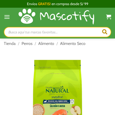
Saltar
Envíos
GRATIS!
en compras desde S/ 99
al
contenido
Búsqueda
de
productos
Tienda
/
Perros
/
Alimento
/
Alimento Seco