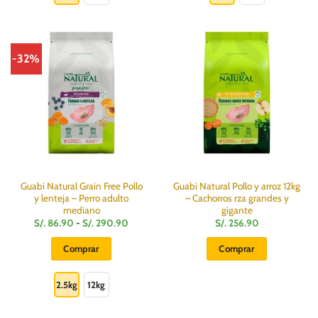
tiene
tiene
múltiples
múltiples
variantes.
variantes.
Las
Las
-32%
opciones
opciones
se
se
pueden
pueden
elegir
elegir
en
en
la
la
página
página
de
de
producto
producto
Guabi Natural Grain Free Pollo
Guabi Natural Pollo y arroz 12kg
y lenteja – Perro adulto
– Cachorros rza grandes y
mediano
gigante
Rango
S/.
86.90
-
S/.
290.90
S/.
256.90
de
precios:
Comprar
Comprar
desde
S/.
Este
86.90
hasta
producto
2.5kg
12kg
S/.
290.90
tiene
múltiples