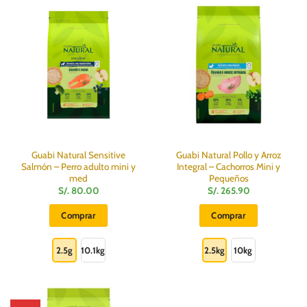
variantes.
Las
opciones
se
pueden
elegir
en
la
página
de
producto
Guabi Natural Sensitive
Guabi Natural Pollo y Arroz
Salmón – Perro adulto mini y
Integral – Cachorros Mini y
med
Pequeños
S/.
80.00
S/.
265.90
Comprar
Comprar
Este
Este
producto
producto
2.5g
10.1kg
2.5kg
10kg
tiene
tiene
múltiples
múltiples
variantes.
variantes.
Las
Las