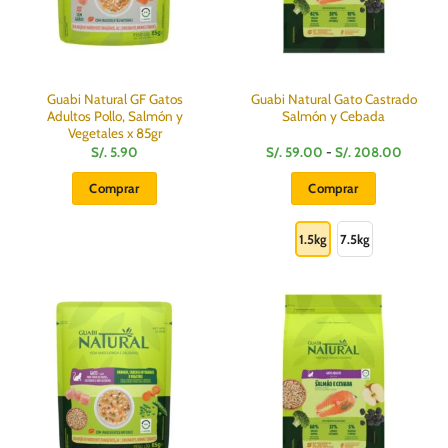
Guabi Natural GF Gatos
Guabi Natural Gato Castrado
Adultos Pollo, Salmón y
Salmón y Cebada
Vegetales x 85gr
Rango
S/.
5.90
S/.
59.00
-
S/.
208.00
de
precios:
Comprar
Comprar
desde
S/.
Este
59.00
hasta
producto
1.5kg
7.5kg
S/.
208.00
tiene
múltiples
variantes.
Las
opciones
se
pueden
elegir
en
la