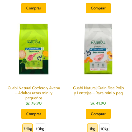
Comprar
Comprar
Guabi Natural Cordero y Avena
Guabi Natural Grain Free Pollo
– Adultos razas mini y
y Lentejas – Raza mini y peq
pequeños
S/.
78.90
S/.
41.90
Comprar
Comprar
Este
Este
producto
producto
2.5kg
10kg
1kg
10kg