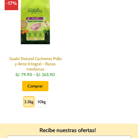
-17%
opciones
opciones
se
se
pueden
pueden
elegir
elegir
en
en
la
la
página
página
de
de
producto
producto
Guabi Natural Cachorros Pollo
y Arroz Integral – Razas
medianas
Rango
S/.
79.90
-
S/.
265.90
de
precios:
Comprar
desde
S/.
Este
79.90
hasta
producto
2.5kg
10kg
S/.
265.90
tiene
múltiples
variantes.
Las
Recibe nuestras ofertas!
opciones