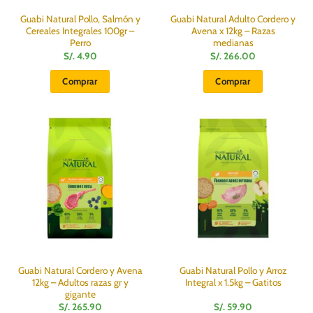
de
producto
Guabi Natural Pollo, Salmón y
Guabi Natural Adulto Cordero y
Cereales Integrales 100gr –
Avena x 12kg – Razas
Perro
medianas
S/.
4.90
S/.
266.00
Comprar
Comprar
Guabi Natural Cordero y Avena
Guabi Natural Pollo y Arroz
12kg – Adultos razas gr y
Integral x 1.5kg – Gatitos
gigante
S/.
265.90
S/.
59.90