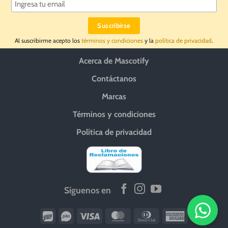
se
pueden
elegir
en
Al suscribirme acepto los
términos y condiciones
y la
política de privacidad
.
la
página
Acerca de Mascotify
de
producto
Contáctanos
Marcas
Términos y condiciones
Política de privacidad
Síguenos en
Wirecard
Vipps
Visa
MasterCard
Dinners
American
Club
Express