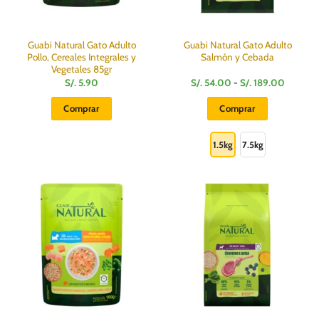
página
de
producto
Guabi Natural Gato Adulto
Guabi Natural Gato Adulto
Pollo, Cereales Integrales y
Salmón y Cebada
Vegetales 85gr
Rango
S/.
5.90
S/.
54.00
-
S/.
189.00
de
precios:
Comprar
Comprar
desde
S/.
Este
54.00
hasta
producto
1.5kg
7.5kg
S/.
189.00
tiene
múltiples
variantes.
Las
opciones
se
pueden
elegir
en
la
página