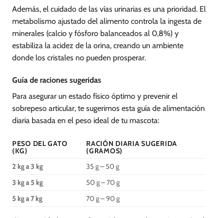
Además, el cuidado de las vías urinarias es una prioridad. El
metabolismo ajustado del alimento controla la ingesta de
minerales (calcio y fósforo balanceados al 0,8%) y
estabiliza la acidez de la orina, creando un ambiente
donde los cristales no pueden prosperar.
Guía de raciones sugeridas
Para asegurar un estado físico óptimo y prevenir el
sobrepeso articular, te sugerimos esta guía de alimentación
diaria basada en el peso ideal de tu mascota:
PESO DEL GATO
RACIÓN DIARIA SUGERIDA
(KG)
(GRAMOS)
2 kg a 3 kg
35 g – 50 g
3 kg a 5 kg
50 g – 70 g
5 kg a 7 kg
70 g – 90 g