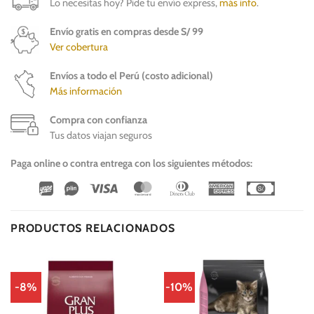
Lo necesitas hoy? Pide tu envío express,
más info
.
Envío gratis en compras desde S/ 99
Ver cobertura
Envíos a todo el Perú (costo adicional)
Más información
Compra con confianza
Tus datos viajan seguros
Paga online o contra entrega con los siguientes métodos:
Wirecard
Vipps
Visa
MasterCard
Dinners
American
Cash
Club
Express
On
Delivery
PRODUCTOS RELACIONADOS
-8%
-10%