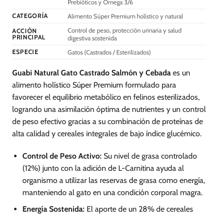
Prebióticos y Omega 3/6
en
en
CATEGORÍA
Alimento Súper Premium holístico y natural
la
la
página
página
Control de peso, protección urinaria y salud
ACCIÓN
PRINCIPAL
digestiva sostenida
de
de
producto
producto
ESPECIE
Gatos (Castrados / Esterilizados)
Guabi Natural Gato Castrado Salmón y Cebada
es un
alimento holístico Súper Premium formulado para
favorecer el equilibrio metabólico en felinos esterilizados,
logrando una asimilación óptima de nutrientes y un control
de peso efectivo gracias a su combinación de proteínas de
alta calidad y cereales integrales de bajo índice glucémico.
Control de Peso Activo:
Su nivel de grasa controlado
(12%) junto con la adición de L-Carnitina ayuda al
organismo a utilizar las reservas de grasa como energía,
manteniendo al gato en una condición corporal magra.
Energía Sostenida:
El aporte de un 28% de cereales