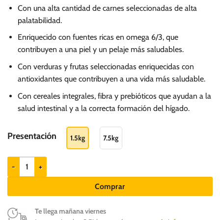
de
Con una alta cantidad de carnes seleccionadas de alta
precios:
palatabilidad.
desde
Enriquecido con fuentes ricas en omega 6/3, que
S/.
contribuyen a una piel y un pelaje más saludables.
59.00
hasta
Con verduras y frutas seleccionadas enriquecidas con
antioxidantes que contribuyen a una vida más saludable.
S/.
208.00
Con cereales integrales, fibra y prebióticos que ayudan a la
salud intestinal y a la correcta formación del hígado.
Presentación
1.5kg
7.5kg
Guabi Natural Gato Castrado Salmón y Cebada cantidad
Comprar
Te llega mañana viernes