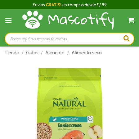
Saltar
Envíos
GRATIS!
en compras desde S/ 99
al
contenido
Búsqueda
de
productos
Tienda
/
Gatos
/
Alimento
/
Alimento seco