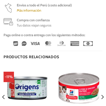
Envíos a todo el Perú (costo adicional)
Más información
Compra con confianza
Tus datos viajan seguros
Paga online o contra entrega con los siguientes métodos:
Wirecard
Vipps
Visa
MasterCard
Dinners
American
Cash
Club
Express
On
Delivery
PRODUCTOS RELACIONADOS
-11%