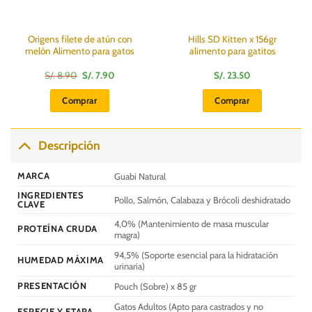
Origens filete de atún con
Hills SD Kitten x 156gr
melón Alimento para gatos
alimento para gatitos
El
El
S/.
8.90
S/.
7.90
S/.
23.50
precio
precio
original
actual
Comprar
Comprar
era:
es:
S/.
S/.
8.90.
7.90.
Descripción
MARCA
Guabi Natural
INGREDIENTES
Pollo, Salmón, Calabaza y Brócoli deshidratado
CLAVE
4,0% (Mantenimiento de masa muscular
PROTEÍNA CRUDA
magra)
94,5% (Soporte esencial para la hidratación
HUMEDAD MÁXIMA
urinaria)
PRESENTACIÓN
Pouch (Sobre) x 85 gr
Gatos Adultos (Apto para castrados y no
ESPECIE Y ETAPA