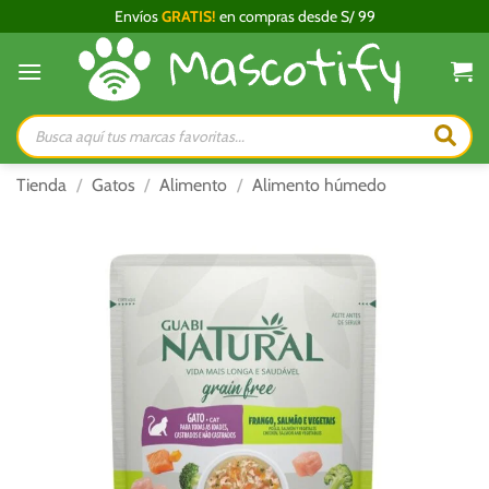
Saltar
Envíos
GRATIS!
en compras desde S/ 99
al
contenido
Búsqueda
de
productos
Tienda
/
Gatos
/
Alimento
/
Alimento húmedo