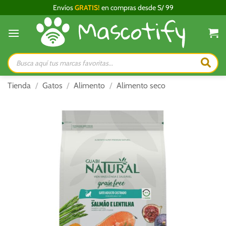
Saltar
Envíos
GRATIS!
en compras desde S/ 99
al
contenido
Búsqueda
de
productos
Tienda
/
Gatos
/
Alimento
/
Alimento seco