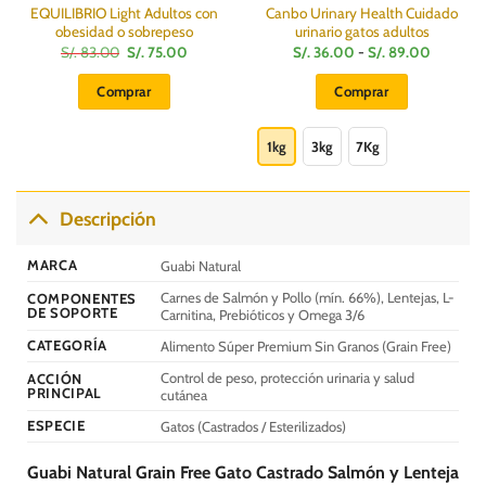
EQUILIBRIO Light Adultos con
Canbo Urinary Health Cuidado
obesidad o sobrepeso
urinario gatos adultos
El
El
Rango
S/.
83.00
S/.
75.00
S/.
36.00
-
S/.
89.00
precio
precio
de
original
actual
precios:
Comprar
Comprar
era:
es:
desde
S/.
S/.
S/.
Este
83.00.
75.00.
36.00
hasta
producto
1kg
3kg
7Kg
S/.
89.00
tiene
múltiples
variantes.
Descripción
Las
opciones
MARCA
Guabi Natural
se
Carnes de Salmón y Pollo (mín. 66%), Lentejas, L-
COMPONENTES
pueden
DE SOPORTE
Carnitina, Prebióticos y Omega 3/6
elegir
CATEGORÍA
Alimento Súper Premium Sin Granos (Grain Free)
en
la
Control de peso, protección urinaria y salud
ACCIÓN
página
PRINCIPAL
cutánea
de
ESPECIE
Gatos (Castrados / Esterilizados)
producto
Guabi Natural Grain Free Gato Castrado Salmón y Lenteja