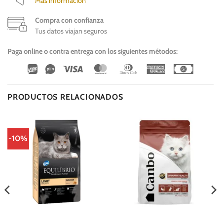
Más información
Compra con confianza
Tus datos viajan seguros
Paga online o contra entrega con los siguientes métodos:
Wirecard
Vipps
Visa
MasterCard
Dinners
American
Cash
Club
Express
On
Delivery
PRODUCTOS RELACIONADOS
-10%