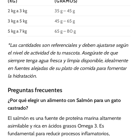
(KG)
(GRAMOS)
2 kg a 3 kg
35 g – 45 g
3 kg a 5 kg
45 g – 65 g
5 kg a 7 kg
65 g – 80 g
*Las cantidades son referenciales y deben ajustarse según
el nivel de actividad de tu mascota. Asegúrate de que
siempre tenga agua fresca y limpia disponible, idealmente
en fuentes alejadas de su plato de comida para fomentar
la hidratación.
Preguntas frecuentes
¿Por qué elegir un alimento con Salmón para un gato
castrado?
El salmón es una fuente de proteína marina altamente
asimilable y rica en ácidos grasos Omega 3. Es
fundamental para reducir procesos inflamatorios,