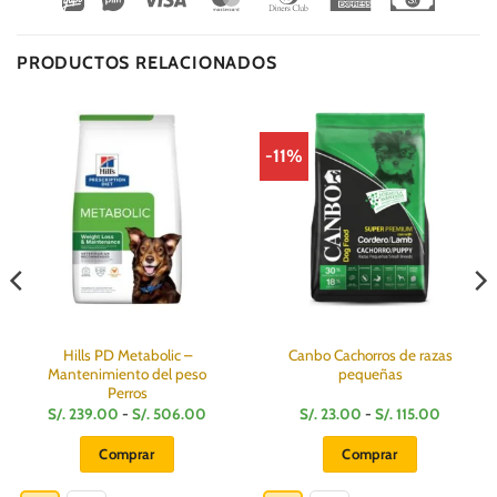
Club
Express
On
Delivery
PRODUCTOS RELACIONADOS
-11%
Hills PD Metabolic –
Canbo Cachorros de razas
Mantenimiento del peso
pequeñas
Perros
Rango
Rango
S/.
239.00
-
S/.
506.00
S/.
23.00
-
S/.
115.00
de
de
:
precios:
precios:
Comprar
Comprar
desde
desde
S/.
S/.
Este
Este
239.00
23.00