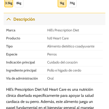
hasta
hasta
producto
producto
3.5kg
8kg
1kg
7Kg
S/.
S/.
0
506.00
115.00
tiene
tiene
múltiples
múltiples
variantes.
variantes.
Descripción
Las
Las
opciones
opciones
Marca
Hill’s Prescription Diet
se
se
pueden
pueden
Producto
h/d Heart Care
elegir
elegir
Tipo
Alimento dietético coadyuvante
en
en
la
la
Especie
Perros
página
página
Indicación principal
Cuidado del corazón
de
de
producto
producto
Ingrediente principal
Pollo e hígado de cerdo
Vía de administración
Oral
Hill’s Prescription Diet h/d Heart Care es una nutrición
clínica diseñada específicamente para apoyar la salud
cardiaca de su perro. Además, este alimento juega un
papel fundamental en el bienestar general al manejar