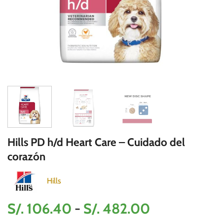
Hills PD h/d Heart Care – Cuidado del
corazón
Hills
Rango
S/.
106.40
-
S/.
482.00