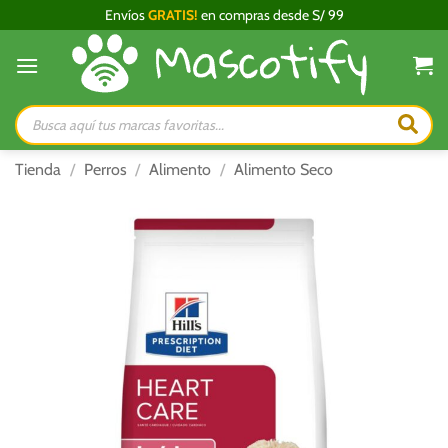
Saltar
Envíos
GRATIS!
en compras desde S/ 99
al
contenido
Búsqueda
de
productos
Tienda
/
Perros
/
Alimento
/
Alimento Seco