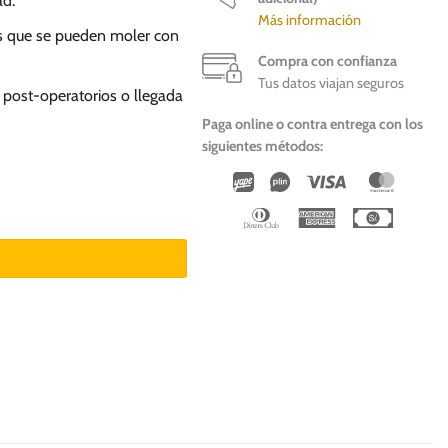
ad.
Más información
es que se pueden moler con
Compra con confianza
Tus datos viajan seguros
post-operatorios o llegada
Paga online o contra entrega con los
siguientes métodos:
Wirecard
Vipps
Visa
Master
s y Gatos cantidad
Dinners
American
Cash
Club
Express
On
Deliver