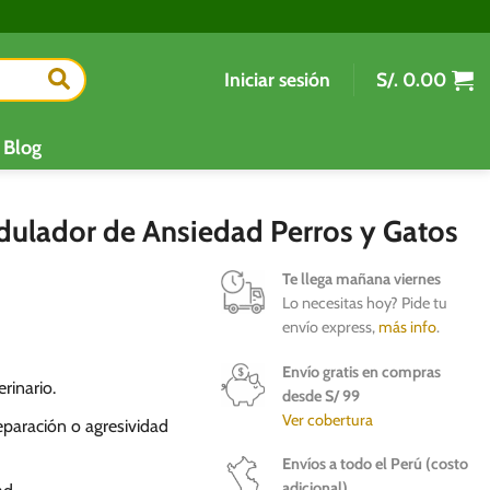
Iniciar sesión
S/.
0.00
Blog
ulador de Ansiedad Perros y Gatos
Te llega mañana viernes
Lo necesitas hoy? Pide tu
envío express,
más info
.
Envío gratis en compras
rinario.
desde S/ 99
Ver cobertura
eparación o agresividad
Envíos a todo el Perú (costo
adicional)