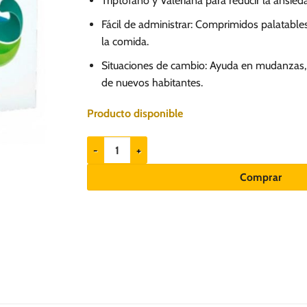
Triptófano y Valeriana para reducir la ansied
Fácil de administrar: Comprimidos palatabl
la comida.
Situaciones de cambio: Ayuda en mudanzas, 
de nuevos habitantes.
Producto disponible
Holliday OHM x 21un - Modulador de Ansiedad Perro
Comprar