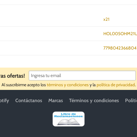
x21
HOL005OHM21
7798042366804
ras ofertas!
Al suscribirme acepto los
términos y condiciones
y la
política de privacidad
.
otify
Contáctanos
Marcas
Términos y condiciones
Polít