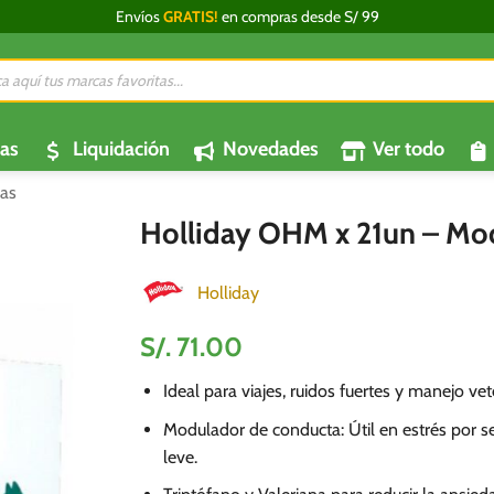
Envíos
GRATIS!
en compras desde S/ 99
da
os
as
Liquidación
Novedades
Ver todo
as
Holliday OHM x 21un – Mod
Holliday
S/.
71.00
Ideal para viajes, ruidos fuertes y manejo vete
Modulador de conducta: Útil en estrés por s
leve.