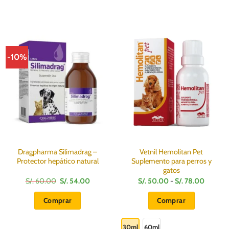
-10%
Dragpharma Silimadrag –
Vetnil Hemolitan Pet
Protector hepático natural
Suplemento para perros y
gatos
El
El
Rango
S/.
60.00
S/.
54.00
S/.
50.00
-
S/.
78.00
precio
precio
de
original
actual
precios:
Comprar
Comprar
era:
es:
desde
S/.
S/.
S/.
Este
60.00.
54.00.
50.00
hasta
producto
30ml
60ml