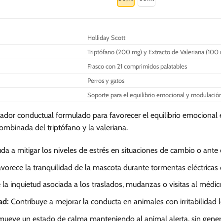
S/.
78.00
tiene
múltiples
variantes.
Holliday Scott
Las
Triptófano (200 mg) y Extracto de Valeriana (100
opciones
se
Frasco con 21 comprimidos palatables
pueden
Perros y gatos
elegir
Soporte para el equilibrio emocional y modulació
en
la
dor conductual formulado para favorecer el equilibrio emocional e
página
combinada del triptófano y la valeriana.
de
producto
a a mitigar los niveles de estrés en situaciones de cambio o ante 
vorece la tranquilidad de la mascota durante tormentas eléctricas o
la inquietud asociada a los traslados, mudanzas o visitas al médico
ad:
Contribuye a mejorar la conducta en animales con irritabilidad 
ueve un estado de calma manteniendo al animal alerta, sin gene