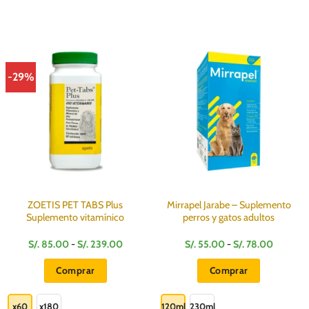
-29%
ZOETIS PET TABS Plus
Mirrapel Jarabe – Suplemento
Suplemento vitamínico
perros y gatos adultos
Rango
Rango
S/.
85.00
-
S/.
239.00
S/.
55.00
-
S/.
78.00
de
de
precios:
precios:
Comprar
Comprar
desde
desde
S/.
S/.
Este
Este
85.00
55.00
hasta
hasta
producto
producto
x60
x180
120ml
230ml