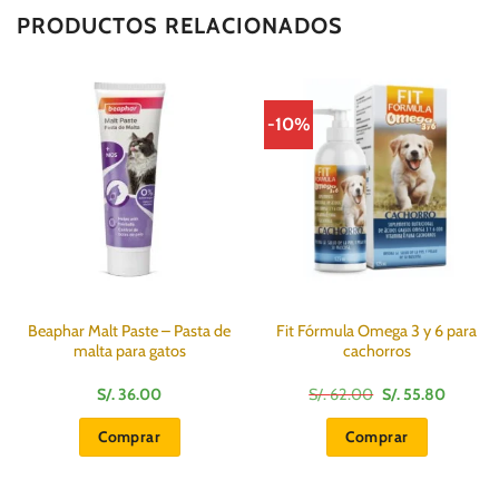
PRODUCTOS RELACIONADOS
-10%
Beaphar Malt Paste – Pasta de
Fit Fórmula Omega 3 y 6 para
malta para gatos
cachorros
El
El
S/.
36.00
S/.
62.00
S/.
55.80
precio
precio
original
actual
Comprar
Comprar
era:
es:
S/.
S/.
62.00.
55.80.