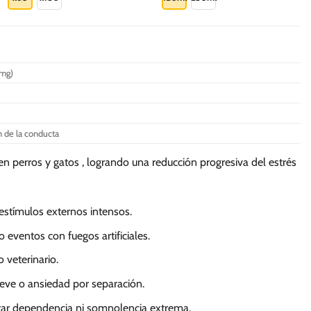
S/.
S/.
239.00
78.00
tiene
tiene
múltiples
múltiples
variantes.
variantes.
Las
Las
 mg)
opciones
opciones
se
se
pueden
pueden
elegir
elegir
n de la conducta
en
en
la
la
n perros y gatos , logrando una reducción progresiva del estrés
página
página
de
de
producto
producto
estímulos externos intensos.
 eventos con fuegos artificiales.
 veterinario.
leve o ansiedad por separación.
rar dependencia ni somnolencia extrema.