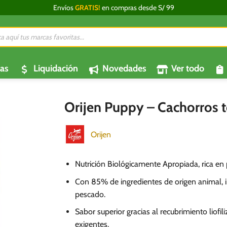
Envíos
GRATIS!
en compras desde S/ 99
da
os
as
Liquidación
Novedades
Ver todo
Orijen Puppy – Cachorros t
Orijen
Nutrición Biológicamente Apropiada, rica en 
Con 85% de ingredientes de origen animal, 
pescado.
Sabor superior gracias al recubrimiento liofil
exigentes.