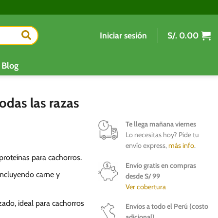
Iniciar sesión
S/.
0.00
Blog
odas las razas
Te llega mañana viernes
Lo necesitas hoy? Pide tu
envío express,
más info
.
proteínas para cachorros.
Envío gratis en compras
incluyendo carne y
desde S/ 99
Ver cobertura
izado, ideal para cachorros
Envíos a todo el Perú (costo
adicional)