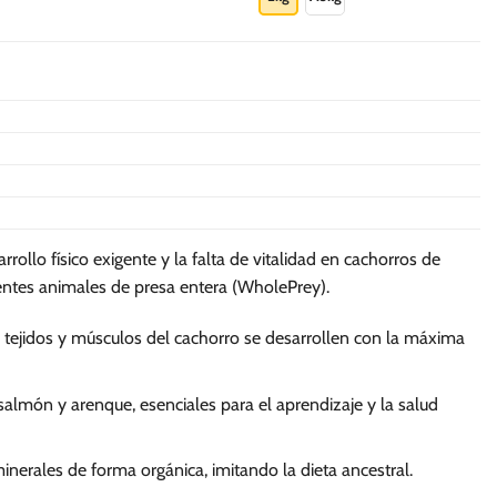
tiene
múltiples
variantes.
Las
opciones
se
pueden
elegir
en
la
ollo físico exigente y la falta de vitalidad en cachorros de
página
entes animales de presa entera (WholePrey).
de
producto
 tejidos y músculos del cachorro se desarrollen con la máxima
lmón y arenque, esenciales para el aprendizaje y la salud
inerales de forma orgánica, imitando la dieta ancestral.