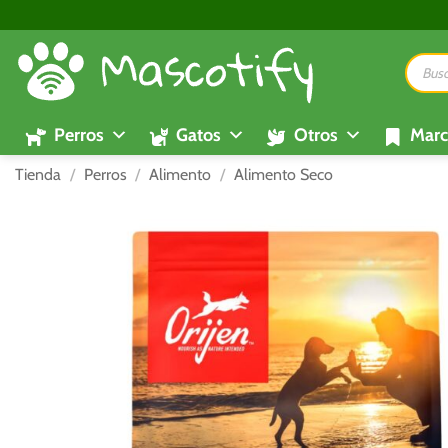
Saltar
al
Búsque
contenido
de
product
Perros
Gatos
Otros
Marc
Tienda
/
Perros
/
Alimento
/
Alimento Seco