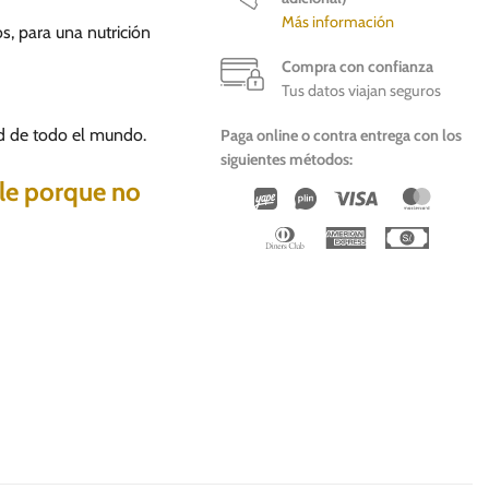
Más información
s, para una nutrición
Compra con confianza
Tus datos viajan seguros
d de todo el mundo.
Paga online o contra entrega con los
siguientes métodos:
ble porque no
Wirecard
Vipps
Visa
Master
Dinners
American
Cash
Club
Express
On
Deliver