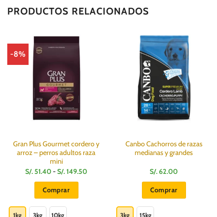
PRODUCTOS RELACIONADOS
-8%
Gran Plus Gourmet cordero y
Canbo Cachorros de razas
arroz – perros adultos raza
medianas y grandes
mini
Rango
S/.
51.40
-
S/.
149.50
S/.
62.00
de
precios:
Comprar
Comprar
desde
S/.
Este
Este
51.40
hasta
producto
producto
1kg
3kg
10kg
3kg
15kg