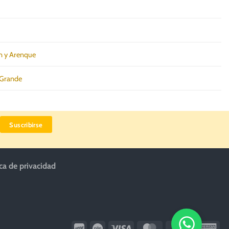
n y Arenque
Grande
ica de privacidad
Wirecard
Vipps
Visa
MasterCard
Dinners
Ame