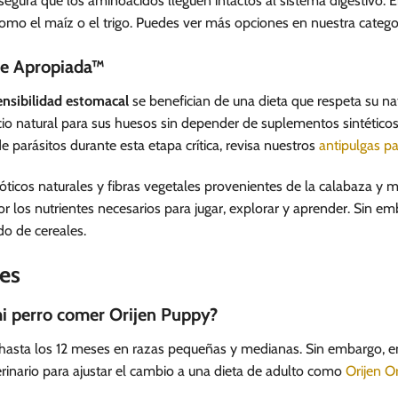
segura que los aminoácidos lleguen intactos al sistema digestivo. E
 como el maíz o el trigo. Puedes ver más opciones en nuestra categ
te Apropiada™
ensibilidad estomacal
se benefician de una dieta que respeta su natu
io natural para sus huesos sin depender de suplementos sintéticos. 
 parásitos durante esta etapa crítica, revisa nuestros
antipulgas pa
ticos naturales y fibras vegetales provenientes de la calabaza y ma
r los nutrientes necesarios para jugar, explorar y aprender. Sin em
o de cereales.
es
i perro comer Orijen Puppy?
asta los 12 meses en razas pequeñas y medianas. Sin embargo, en 
rinario para ajustar el cambio a una dieta de adulto como
Orijen Or