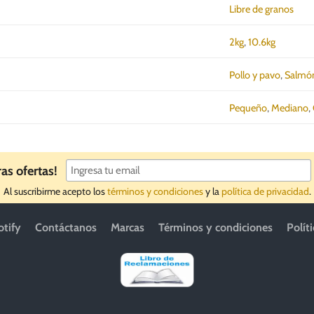
Libre de granos
2kg
,
10.6kg
Pollo y pavo
,
Salmó
Pequeño
,
Mediano
,
ras ofertas!
Al suscribirme acepto los
términos y condiciones
y la
política de privacidad
.
otify
Contáctanos
Marcas
Términos y condiciones
Polít