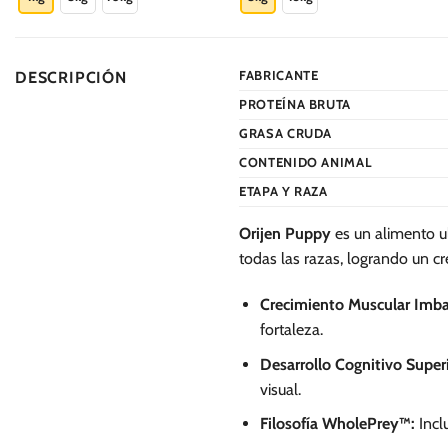
S/.
149.50
tiene
tiene
múltiples
múltiples
variantes.
variantes.
FABRICANTE
DESCRIPCIÓN
Las
Las
PROTEÍNA BRUTA
opciones
opciones
se
se
GRASA CRUDA
pueden
pueden
CONTENIDO ANIMAL
elegir
elegir
ETAPA Y RAZA
en
en
la
la
Orijen Puppy
es un alimento ul
página
página
todas las razas, logrando un c
de
de
producto
producto
Crecimiento Muscular Imba
fortaleza.
Desarrollo Cognitivo Superi
visual.
Filosofía WholePrey™:
Incl