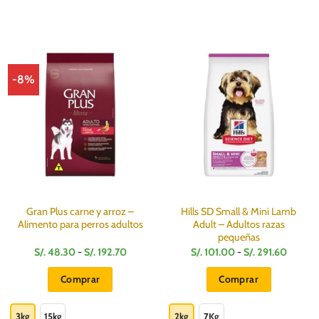
-8%
Gran Plus carne y arroz –
Hills SD Small & Mini Lamb
Alimento para perros adultos
Adult – Adultos razas
pequeñas
Rango
Rango
S/.
48.30
-
S/.
192.70
S/.
101.00
-
S/.
291.60
de
de
precios:
precios
Comprar
Comprar
desde
desde
S/.
S/.
Este
Este
48.30
101.00
hasta
hasta
producto
producto
3kg
15kg
2kg
7Kg