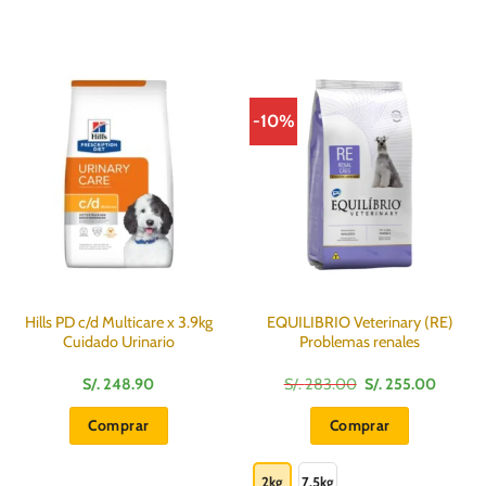
-10%
Hills PD c/d Multicare x 3.9kg
EQUILIBRIO Veterinary (RE)
Cuidado Urinario
Problemas renales
El
El
S/.
248.90
S/.
283.00
S/.
255.00
precio
precio
:
original
actual
Comprar
Comprar
era:
es:
S/.
S/.
Este
283.00.
255.00
producto
2kg
7.5kg