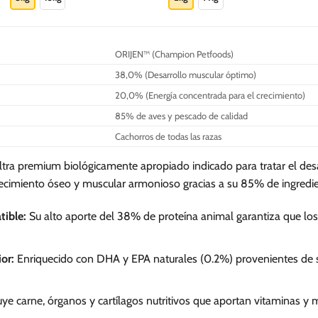
S/.
S/.
192.70
291.60
tiene
tiene
múltiples
múltiples
variantes.
variantes.
ORIJEN™ (Champion Petfoods)
Las
Las
38,0% (Desarrollo muscular óptimo)
opciones
opciones
se
se
20,0% (Energía concentrada para el crecimiento)
pueden
pueden
85% de aves y pescado de calidad
elegir
elegir
Cachorros de todas las razas
en
en
la
la
tra premium biológicamente apropiado indicado para tratar el desarr
página
página
recimiento óseo y muscular armonioso gracias a su 85% de ingredi
de
de
producto
producto
tible:
Su alto aporte del 38% de proteína animal garantiza que los
or:
Enriquecido con DHA y EPA naturales (0.2%) provenientes de sa
uye carne, órganos y cartílagos nutritivos que aportan vitaminas y m