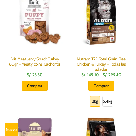
Las
Las
opciones
opciones
se
se
pueden
pueden
elegir
elegir
en
en
la
la
página
página
de
de
producto
producto
Brit Meat Jerky Snack Turkey
Nutram T22 Total Grain Free
80gr – Meaty coins Cachorros
Chicken & Turkey – Todas las
edades
Rango
S/.
23.30
S/.
149.10
-
S/.
295.40
de
precios:
Comprar
Comprar
desde
S/.
Este
149.10
hasta
producto
2kg
5.4kg
S/.
295.40
tiene
múltiples
variantes.
Las
Nuevo
opciones