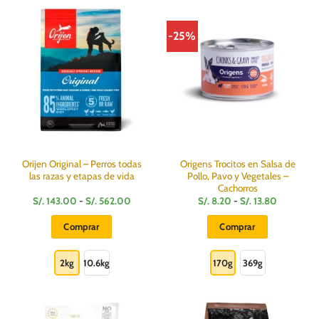
variantes.
Las
-25%
opciones
se
pueden
elegir
en
la
página
de
producto
Orijen Original – Perros todas
Origens Trocitos en Salsa de
las razas y etapas de vida
Pollo, Pavo y Vegetales –
Cachorros
Rango
Rango
S/.
143.00
-
S/.
562.00
S/.
8.20
-
S/.
13.80
de
de
precios:
precios:
Comprar
Comprar
desde
desde
S/.
S/.
Este
Este
143.00
8.20
hasta
hasta
producto
producto
2kg
10.6kg
170g
369g
S/.
S/.
562.00
13.80
tiene
tiene
múltiples
múltiples
variantes.
variantes.