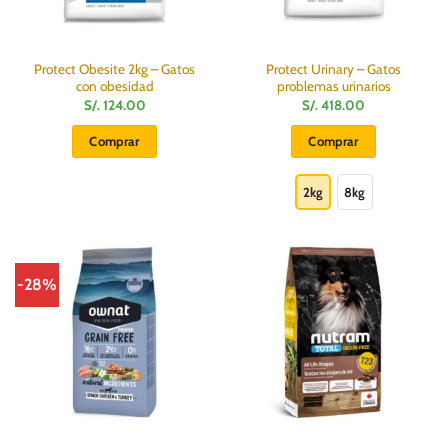
la
página
de
producto
Protect Obesite 2kg – Gatos
Protect Urinary – Gatos
con obesidad
problemas urinarios
S/.
124.00
S/.
418.00
Comprar
Comprar
Este
producto
2kg
8kg
tiene
múltiples
variantes.
Las
-28%
opciones
se
pueden
elegir
en
la
página
de