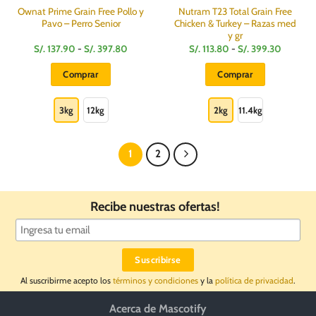
producto
Ownat Prime Grain Free Pollo y
Nutram T23 Total Grain Free
Pavo – Perro Senior
Chicken & Turkey – Razas med
y gr
Rango
Rango
S/.
137.90
-
S/.
397.80
S/.
113.80
-
S/.
399.30
de
de
precios:
precios:
Comprar
Comprar
desde
desde
S/.
S/.
Este
Este
137.90
113.80
hasta
hasta
producto
producto
3kg
12kg
2kg
11.4kg
S/.
S/.
397.80
399.30
tiene
tiene
múltiples
múltiples
variantes.
variantes.
1
2
Las
Las
opciones
opciones
se
se
Recibe nuestras ofertas!
pueden
pueden
elegir
elegir
en
en
la
la
página
página
Al suscribirme acepto los
términos y condiciones
y la
política de privacidad
.
de
de
producto
producto
Acerca de Mascotify