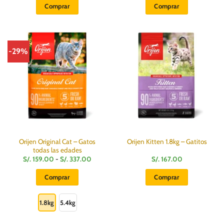
original
actual
original
actual
Comprar
Comprar
era:
es:
era:
es:
S/.
S/.
S/.
S/.
118.00.
92.90.
118.00.
92.90.
-29%
Orijen Original Cat – Gatos
Orijen Kitten 1.8kg – Gatitos
todas las edades
Rango
S/.
159.00
-
S/.
337.00
S/.
167.00
de
precios:
Comprar
Comprar
desde
S/.
Este
159.00
hasta
producto
1.8kg
5.4kg
S/.
337.00
tiene
múltiples