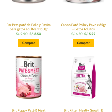
Par Pets paté de Pollo y Pavita
Canbo Paté Pollo y Pavo x 85gr
para gatos adultos x 160gr
– Gatos Adultos
El
El
El
El
S/.
9.90
S/.
8.50
S/.
6.50
S/.
5.99
precio
precio
precio
precio
original
actual
original
actual
Comprar
Comprar
era:
es:
era:
es:
S/.
S/.
S/.
S/.
9.90.
8.50.
6.50.
5.99.
Brit Puppy Paté & Meat
Brit Kitten Healty Growth &