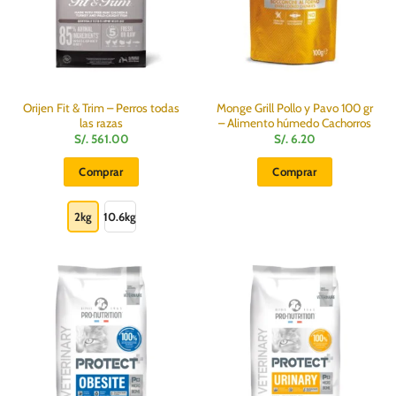
elegir
en
la
página
de
producto
Orijen Fit & Trim – Perros todas
Monge Grill Pollo y Pavo 100 gr
las razas
– Alimento húmedo Cachorros
S/.
561.00
S/.
6.20
Comprar
Comprar
Este
producto
2kg
10.6kg
tiene
múltiples
variantes.
Las
opciones
se
pueden
elegir
en