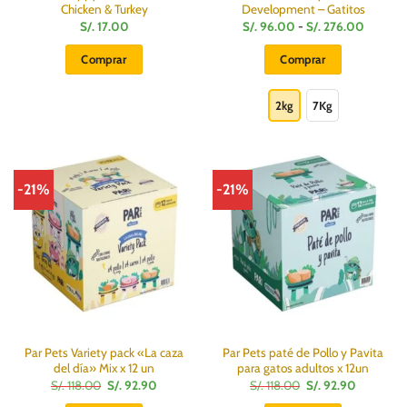
Chicken & Turkey
Development – Gatitos
Rango
S/.
17.00
S/.
96.00
-
S/.
276.00
de
precios:
Comprar
Comprar
desde
S/.
Este
96.00
hasta
producto
2kg
7Kg
S/.
276.00
tiene
múltiples
variantes.
Las
-21%
-21%
opciones
se
pueden
elegir
en
la
página
de
producto
Par Pets Variety pack «La caza
Par Pets paté de Pollo y Pavita
del día» Mix x 12 un
para gatos adultos x 12un
El
El
El
El
S/.
118.00
S/.
92.90
S/.
118.00
S/.
92.90
precio
precio
precio
precio