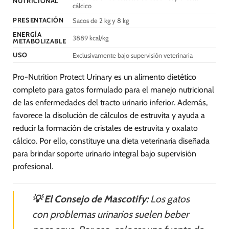
NUTRICIONAL
cálcico
producto
PRESENTACIÓN
Sacos de 2 kg y 8 kg
ENERGÍA
3889 kcal/kg
METABOLIZABLE
USO
Exclusivamente bajo supervisión veterinaria
Pro-Nutrition Protect Urinary es un alimento dietético
completo para gatos formulado para el manejo nutricional
de las enfermedades del tracto urinario inferior. Además,
favorece la disolución de cálculos de estruvita y ayuda a
reducir la formación de cristales de estruvita y oxalato
cálcico. Por ello, constituye una dieta veterinaria diseñada
para brindar soporte urinario integral bajo supervisión
profesional.
💡 El Consejo de Mascotify:
Los gatos
con problemas urinarios suelen beber