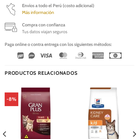
Envíos a todo el Perú (costo adicional)
Más información
Compra con confianza
Tus datos viajan seguros
Paga online o contra entrega con los siguientes métodos:
Wirecard
Vipps
Visa
MasterCard
Dinners
American
Cash
Club
Express
On
Delivery
PRODUCTOS RELACIONADOS
-8%