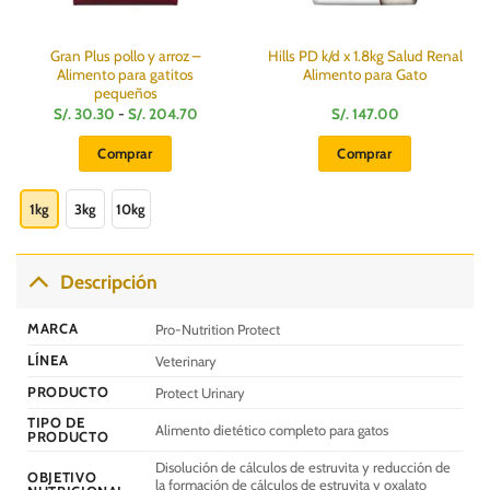
Gran Plus pollo y arroz –
Hills PD k/d x 1.8kg Salud Renal
Alimento para gatitos
Alimento para Gato
pequeños
Rango
S/.
30.30
-
S/.
204.70
S/.
147.00
de
:
precios:
Comprar
Comprar
desde
S/.
Este
30.30
hasta
producto
1kg
3kg
10kg
S/.
0
204.70
tiene
múltiples
variantes.
Descripción
Las
opciones
MARCA
Pro-Nutrition Protect
se
LÍNEA
Veterinary
pueden
elegir
PRODUCTO
Protect Urinary
en
TIPO DE
Alimento dietético completo para gatos
la
PRODUCTO
página
Disolución de cálculos de estruvita y reducción de
OBJETIVO
de
la formación de cálculos de estruvita y oxalato