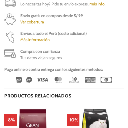
Lo necesitas hoy? Pide tu envío express,
más info
.
Envío gratis en compras desde S/ 99
Ver cobertura
Envíos a todo el Perú (costo adicional)
Más información
Compra con confianza
Tus datos viajan seguros
Paga online o contra entrega con los siguientes métodos:
Wirecard
Vipps
Visa
MasterCard
Dinners
American
Cash
Club
Express
On
Delivery
PRODUCTOS RELACIONADOS
-8%
-10%