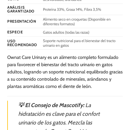
elegir
ANÁLISIS
en
Proteína 33%, Grasa 14%, Fibra 3,5%
GARANTIZADO
la
Alimento seco en croquetas (Disponible en
página
PRESENTACIÓN
diferentes formatos)
de
ESPECIE
Gatos adultos (todas las razas)
producto
Soporte nutricional para el bienestar del tracto
USO
RECOMENDADO
urinario en gatos
Ownat Care Urinary es un alimento completo formulado
para favorecer el bienestar del tracto urinario en gatos
adultos, logrando un soporte nutricional equilibrado gracias
a su contenido controlado de minerales, arándanos y
plantas aromáticas como el diente de león.
💡 El Consejo de Mascotify:
La
hidratación es clave para el confort
urinario de los gatos. Mezcla las