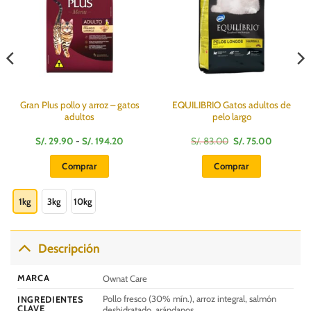
Gran Plus pollo y arroz – gatos
EQUILIBRIO Gatos adultos de
adultos
pelo largo
Rango
El
El
S/.
29.90
-
S/.
194.20
S/.
83.00
S/.
75.00
de
precio
precio
:
precios:
original
actual
Comprar
Comprar
desde
era:
es:
S/.
S/.
S/.
Este
29.90
83.00.
75.00.
hasta
producto
1kg
3kg
10kg
S/.
194.20
tiene
múltiples
variantes.
Descripción
Las
opciones
MARCA
Ownat Care
se
Pollo fresco (30% mín.), arroz integral, salmón
INGREDIENTES
pueden
CLAVE
deshidratado, arándanos.