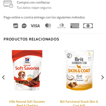
Compra con confianza
Tus datos viajan seguros
Paga online o contra entrega con los siguientes métodos:
Wirecard
Vipps
Visa
MasterCard
Dinners
American
Cash
Club
Express
On
Delivery
PRODUCTOS RELACIONADOS
Hills Natural Soft Savories
Brit Functional Snack Skin &
Beef & Cheddar
Coat Krill