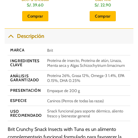
S/.
39.60
S/.
22.90
Comprar
Comprar
Descripción
MARCA
Brit
Proteína de insecto, Proteína de atún, Linaza,
INGREDIENTES
CLAVE
Menta seca y Algas Schizochytrium limacinum
Proteína 26%, Grasa 12%, Omega-3 1.4%, EPA
ANÁLISIS
GARANTIZADO
0.15%, DHA 0.25%
PRESENTACIÓN
Empaque de 200 g
ESPECIE
Caninos (Perros de todas las razas)
Snack funcional para soporte dérmico, aliento
USO
RECOMENDADO
fresco y bienestar general
Brit Crunchy Snack Insects with Tuna es un alimento
complementario funcional formulado para favorecer la