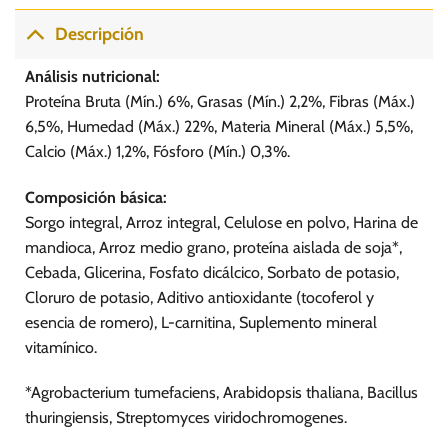
múltiples
variantes.
Descripción
Las
opciones
Análisis nutricional:
se
Proteína Bruta (Mín.) 6%, Grasas (Mín.) 2,2%, Fibras (Máx.)
pueden
6,5%, Humedad (Máx.) 22%, Materia Mineral (Máx.) 5,5%,
elegir
Calcio (Máx.) 1,2%, Fósforo (Mín.) 0,3%.
en
la
página
Composición básica:
de
Sorgo integral, Arroz integral, Celulose en polvo, Harina de
producto
mandioca, Arroz medio grano, proteína aislada de soja*,
Cebada, Glicerina, Fosfato dicálcico, Sorbato de potasio,
Cloruro de potasio, Aditivo antioxidante (tocoferol y
esencia de romero), L-carnitina, Suplemento mineral
vitamínico.
*Agrobacterium tumefaciens, Arabidopsis thaliana, Bacillus
thuringiensis, Streptomyces viridochromogenes.