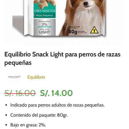
Equilibrio Snack Light para perros de razas
pequeñas
Equilibrio
El
El
S/.
16.00
S/.
14.00
precio
precio
Indicado para perros adultos de razas pequeñas.
original
actual
era:
es:
Contenido del paquete: 80gr.
S/.
S/.
Bajo en grasa: 2%.