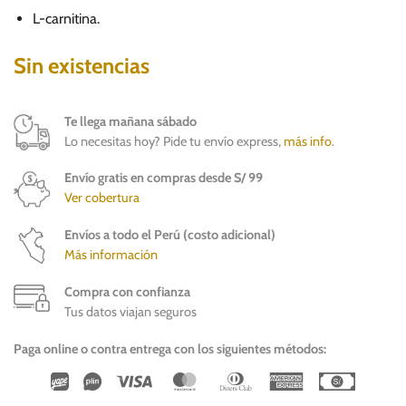
16.00.
14.00.
L-carnitina.
Sin existencias
Te llega mañana sábado
Lo necesitas hoy? Pide tu envío express,
más info
.
Envío gratis en compras desde S/ 99
Ver cobertura
Envíos a todo el Perú (costo adicional)
Más información
Compra con confianza
Tus datos viajan seguros
Paga online o contra entrega con los siguientes métodos:
Wirecard
Vipps
Visa
MasterCard
Dinners
American
Cash
Club
Express
On