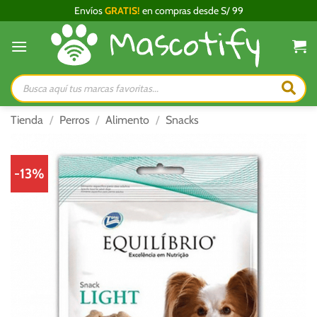
Saltar
Envíos
GRATIS!
en compras desde S/ 99
al
contenido
Búsqueda
de
productos
Tienda
/
Perros
/
Alimento
/
Snacks
-13%