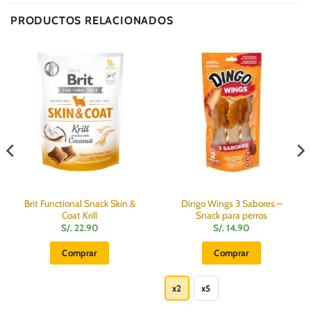
Delivery
PRODUCTOS RELACIONADOS
Brit Functional Snack Skin &
Dingo Wings 3 Sabores –
Coat Krill
Snack para perros
S/.
22.90
S/.
14.90
Comprar
Comprar
Este
producto
x2
x5
tiene