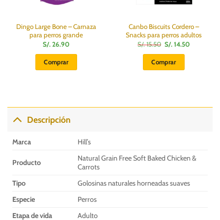
Dingo Large Bone – Carnaza
Canbo Biscuits Cordero –
para perros grande
Snacks para perros adultos
El
El
S/.
26.90
S/.
15.50
S/.
14.50
precio
precio
original
actual
Comprar
Comprar
era:
es:
S/.
S/.
15.50.
14.50.
Descripción
Marca
Hill’s
Natural Grain Free Soft Baked Chicken &
Producto
Carrots
Tipo
Golosinas naturales horneadas suaves
Especie
Perros
Etapa de vida
Adulto