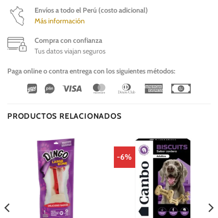
Envíos a todo el Perú (costo adicional)
Más información
Compra con confianza
Tus datos viajan seguros
Paga online o contra entrega con los siguientes métodos:
Wirecard
Vipps
Visa
MasterCard
Dinners
American
Cash
Club
Express
On
Delivery
PRODUCTOS RELACIONADOS
-6%