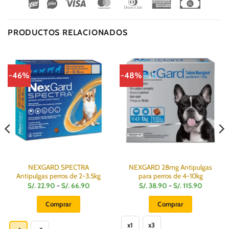
Wirecard
Vipps
Visa
MasterCard
Dinners
American
Cash
Club
Express
On
Delivery
PRODUCTOS RELACIONADOS
-46%
-48%
NEXGARD SPECTRA
NEXGARD 28mg Antipulgas
Antipulgas perros de 2-3.5kg
para perros de 4-10kg
Rango
Rango
S/.
22.90
-
S/.
66.90
S/.
38.90
-
S/.
115.90
de
de
precios:
precios:
Comprar
Comprar
desde
desde
S/.
S/.
Este
Este
22.90
38.90
hasta
hasta
x1
x3
producto
producto