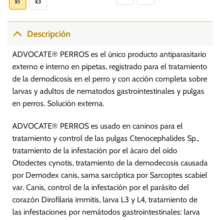
x1
x3
S/.
S/.
66.90
115.90
tiene
tiene
múltiples
múltiples
variantes.
variantes.
Descripción
Las
Las
opciones
opciones
ADVOCATE® PERROS es el único producto antiparasitario
se
se
externo e interno en pipetas, registrado para el tratamiento
pueden
pueden
de la demodicosis en el perro y con acción completa sobre
elegir
elegir
larvas y adultos de nematodos gastrointestinales y pulgas
en
en
la
la
en perros. Solución externa.
página
página
de
de
ADVOCATE® PERROS es usado en caninos para el
producto
producto
tratamiento y control de las pulgas Ctenocephalides Sp.,
tratamiento de la infestación por el ácaro del oído
Otodectes cynotis, tratamiento de la demodecosis causada
por Demodex canis, sarna sarcóptica por Sarcoptes scabiel
var. Canis, control de la infestación por el parásito del
corazón Dirofilaria immitis, larva L3 y L4, tratamiento de
las infestaciones por nemátodos gastrointestinales: larva