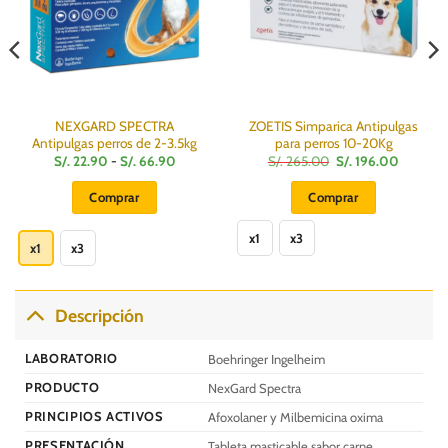
NEXGARD SPECTRA
ZOETIS Simparica Antipulgas
Antipulgas perros de 2-3.5kg
para perros 10-20Kg
Rango
El
El
S/.
22.90
-
S/.
66.90
S/.
265.00
S/.
196.00
de
precio
precio
:
precios:
original
actual
Comprar
Comprar
desde
era:
es:
S/.
S/.
S/.
Este
Este
22.90
265.00.
196.00.
hasta
x1
x3
producto
producto
x1
x3
S/.
66.90
tiene
tiene
múltiples
múltiples
variantes.
variantes.
Descripción
Las
Las
opciones
opciones
LABORATORIO
Boehringer Ingelheim
se
se
PRODUCTO
NexGard Spectra
pueden
pueden
elegir
elegir
PRINCIPIOS ACTIVOS
Afoxolaner y Milbemicina oxima
en
en
PRESENTACIÓN
Tableta masticable sabor carne