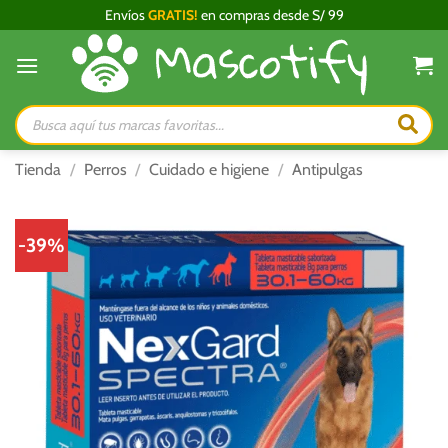
Saltar
Envíos
GRATIS!
en compras desde S/ 99
al
contenido
Búsqueda
de
productos
Tienda
/
Perros
/
Cuidado e higiene
/
Antipulgas
-39%