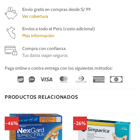
Envío gratis en compras desde S/ 99
Ver cobertura
Envíos a todo el Perú (costo adicional)
Más información
Compra con confianza
Tus datos viajan seguros
Paga online o contra entrega con los siguientes métodos:
Wirecard
Vipps
Visa
MasterCard
Dinners
American
Cash
Club
Express
On
Delivery
PRODUCTOS RELACIONADOS
-46%
-26%