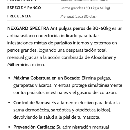
la
la
ESPECIE Y RANGO
Perros grandes (30.1 kg a 60 kg)
página
página
de
de
FRECUENCIA
Mensual (cada 30 días)
producto
producto
NEXGARD SPECTRA Antipulgas perros de 30-60kg
es un
antiparasitario endectocida indicado para tratar
infestaciones mixtas de parásitos internos y externos en
perros grandes, logrando una desparasitación total
mensual gracias a la acción combinada de Afoxolaner y
Milbemicina oxima.
Máxima Cobertura en un Bocado:
Elimina pulgas,
garrapatas y ácaros, mientras protege simultáneamente
contra parásitos intestinales y el gusano del corazón.
Control de Sarnas:
Es altamente efectivo para tratar la
sarna demodécica, sarcóptica y otodéctica (oídos),
devolviendo la salud a la piel de tu mascota.
Prevención Cardíaca:
Su administración mensual