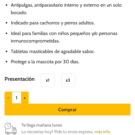
de
Antipulgas, antiparasitario interno y externo en un solo
precios:
bocado.
desde
Indicado para cachorros y perros adultos.
S/.
59.90
Ideal para familias con niños pequeños y/o personas
hasta
inmunocomprometidas.
S/.
Tabletas masticables de agradable sabor.
179.90
Protege a la mascota por 30 días.
Presentación
x1
x3
NEXGARD SPECTRA Antipulgas perros de 30-60kg cantidad
Comprar
Te llega mañana lunes
Lo necesitas hoy? Pide tu envío express,
más info
.