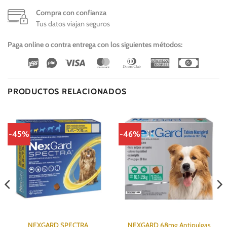
Compra con confianza
Tus datos viajan seguros
Paga online o contra entrega con los siguientes métodos:
Wirecard
Vipps
Visa
MasterCard
Dinners
American
Cash
Club
Express
On
Delivery
PRODUCTOS RELACIONADOS
-45%
-46%
NEXGARD SPECTRA
NEXGARD 68mg Antipulgas