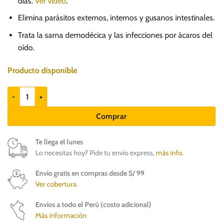
días.
Ver video
.
163.00.
102.90.
Elimina parásitos externos, internos y gusanos intestinales.
Trata la sarna demodécica y las infecciones por ácaros del
oído.
Producto disponible
Bravecto 1M Triple 1.27 a 2.5kg x 3 tab (25mg) - Antipulgas perros canti
Comprar
Te llega el lunes
Lo necesitas hoy? Pide tu envío express,
más info
.
Envío gratis en compras desde S/ 99
Ver cobertura
Envíos a todo el Perú (costo adicional)
Más información