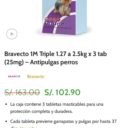
Bravecto 1M Triple 1.27 a 2.5kg x 3 tab
(25mg) – Antipulgas perros
Bravecto
El
El
S/.
163.00
S/.
102.90
precio
precio
La caja contiene 3 tabletas masticables para una
original
actual
protección completa y duradera.
era:
es:
Cada tableta previene garrapatas y pulgas por hasta 37
S/.
S/.