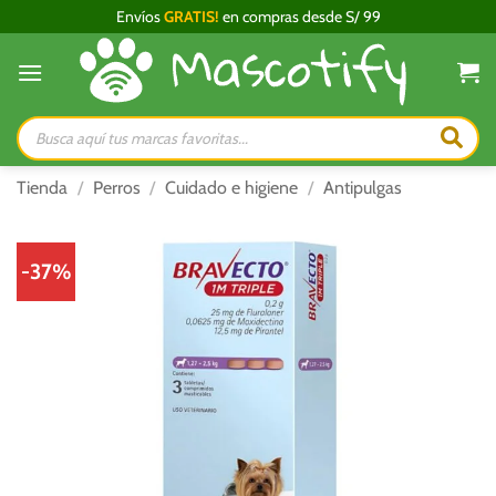
Saltar
Envíos
GRATIS!
en compras desde S/ 99
al
contenido
Búsqueda
de
productos
Tienda
/
Perros
/
Cuidado e higiene
/
Antipulgas
-37%