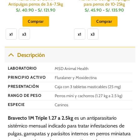
Antipulgas perros de 3.6-7.5kg
para perros de 10-25kg
Rango
Rango
S/.
40.90
-
S/.
121.90
S/.
45.90
-
S/.
135.90
de
de
:
precios:
precios:
Comprar
Comprar
desde
desde
S/.
S/.
Este
Este
40.90
45.90
hasta
hasta
x1
x3
x1
x3
producto
producto
S/.
S/.
121.90
135.90
tiene
tiene
múltiples
múltiples
Descripción
variantes.
variantes.
Las
Las
LABORATORIO
MSD Animal Health
opciones
opciones
se
se
PRINCIPIO ACTIVO
Fluralaner y Moxidectina
pueden
pueden
PRESENTACIÓN
Caja con 3 tabletas masticables (25 mg)
elegir
elegir
en
en
RANGO DE PESO
Perros mini y cachorros (1.27 kg a 2.5 kg)
la
la
ESPECIE
Caninos
página
página
de
de
Bravecto 1M Triple 1.27 a 2.5kg
es un antiparasitario
producto
producto
sistémico mensual indicado para tratar infestaciones de
pulgas, garrapatas y parásitos internos en perros miniatura