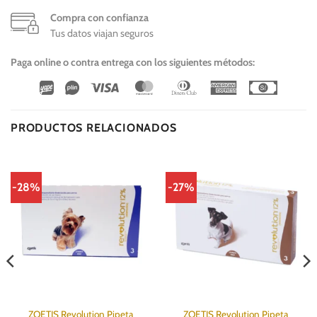
Compra con confianza
Tus datos viajan seguros
Paga online o contra entrega con los siguientes métodos:
Wirecard
Vipps
Visa
MasterCard
Dinners
American
Cash
Club
Express
On
Delivery
PRODUCTOS RELACIONADOS
-28%
-27%
ZOETIS Revolution Pipeta
ZOETIS Revolution Pipeta