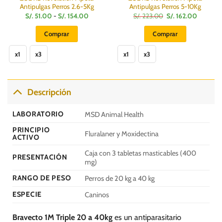
Antipulgas Perros 2.6-5Kg
Antipulgas Perros 5-10Kg
Rango
El
El
S/.
51.00
-
S/.
154.00
S/.
223.00
S/.
162.00
de
precio
precio
:
precios:
original
actual
Comprar
Comprar
desde
era:
es:
S/.
S/.
S/.
Este
Este
51.00
223.00.
162.00.
hasta
x1
x3
x1
x3
producto
producto
S/.
0
154.00
tiene
tiene
múltiples
múltiples
variantes.
variantes.
Descripción
Las
Las
opciones
opciones
LABORATORIO
MSD Animal Health
se
se
PRINCIPIO
pueden
pueden
Fluralaner y Moxidectina
ACTIVO
elegir
elegir
en
en
Caja con 3 tabletas masticables (400
PRESENTACIÓN
la
la
mg)
página
página
RANGO DE PESO
Perros de 20 kg a 40 kg
de
de
producto
producto
ESPECIE
Caninos
Bravecto 1M Triple 20 a 40kg
es un antiparasitario