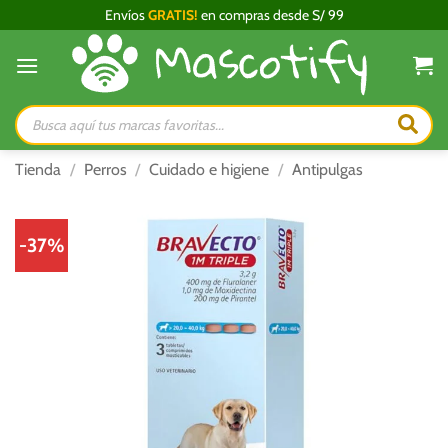
Saltar
Envíos
GRATIS!
en compras desde S/ 99
al
contenido
Búsqueda
de
productos
Tienda
/
Perros
/
Cuidado e higiene
/
Antipulgas
-37%