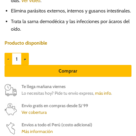
días.
Ver video
.
248.00.
156.90.
Elimina parásitos externos, internos y gusanos intestinales.
Trata la sarna demodécica y las infecciones por ácaros del
oído.
Producto disponible
Bravecto 1M Triple 20 a 40kg x 3 tab (400mg) - Antipulgas perros can
Comprar
Te llega mañana viernes
Lo necesitas hoy? Pide tu envío express,
más info
.
Envío gratis en compras desde S/ 99
Ver cobertura
Envíos a todo el Perú (costo adicional)
Más información