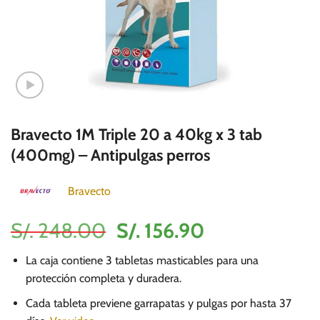
Bravecto 1M Triple 20 a 40kg x 3 tab
(400mg) – Antipulgas perros
Bravecto
El
El
S/.
248.00
S/.
156.90
precio
precio
La caja contiene 3 tabletas masticables para una
original
actual
protección completa y duradera.
era:
es:
Cada tableta previene garrapatas y pulgas por hasta 37
S/.
S/.