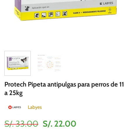
Protech Pipeta antipulgas para perros de 11
a 25kg
Labyes
El
El
S/.
33.00
S/.
22.00