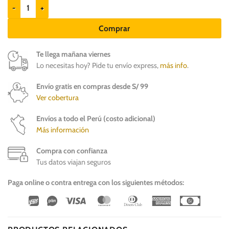
Protech Pipeta antipulgas para perros de 11 a 25kg cantidad
Comprar
Te llega mañana viernes
Lo necesitas hoy? Pide tu envío express,
más info
.
Envío gratis en compras desde S/ 99
Ver cobertura
Envíos a todo el Perú (costo adicional)
Más información
Compra con confianza
Tus datos viajan seguros
Paga online o contra entrega con los siguientes métodos:
Wirecard
Vipps
Visa
MasterCard
Dinners
American
Cash
Club
Express
On
Delivery