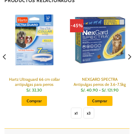
PRODUCTOS RELACIONADOS
-45%
Hartz Ultraguard 66 cm collar
NEXGARD SPECTRA
antipulgas para perros
Antipulgas perros de 3.6-7.5kg
Rango
S/.
32.30
S/.
40.90
-
S/.
121.90
de
precios:
Comprar
Comprar
desde
S/.
Este
.
40.90
hasta
x1
x3
producto
S/.
121.90
tiene
múltiples
variantes.