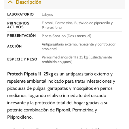
Descripción
Las
opciones
LABORATORIO
Labyes
se
Fipronil, Permetrina, Butóxido de piperonilo y
PRINCIPIOS
pueden
ACTIVOS
Piriproxifeno
elegir
PRESENTACIÓN
Pipeta Spot-on (Dosis mensual)
en
la
Antiparasitario externo, repelente y controlador
ACCIÓN
página
ambiental
de
Perros medianos de 11 a 25 kg (¡Estrictamente
ESPECIE Y PESO
producto
prohibido en gatos!)
Protech Pipeta 11-25kg
es un antiparasitario externo y
repelente ambiental indicado para tratar infestaciones y
picaduras de pulgas, garrapatas y mosquitos en perros
medianos, logrando el alivio inmediato del rascado
incesante y la protección total del hogar gracias a su
potente combinación de Fipronil, Permetrina y
Piriproxifeno.