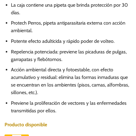
precio
precio
La caja contiene una pipeta que brinda protección por 30
original
actual
días.
era:
es:
Protech Perros, pipeta antiparasitaria externa con acción
S/.
S/.
ambiental.
33.00.
22.00.
Potente efecto adulticida y rápido poder de volteo.
Repelencia potenciada: previene las picaduras de pulgas,
garrapatas y flebótomos.
Acción ambiental directa y fotoestable, con efecto
acumulativo y residual: elimina las formas inmaduras que
se encuentran en los ambientes (pisos, camas, alfombras,
sillones, etc.).
Previene la proliferación de vectores y las enfermedades
transmitidas por ellos.
Producto disponible