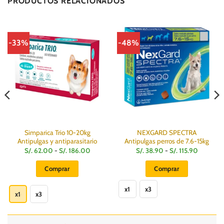
PRODUCTOS RELACIONADOS
-33%
-48%
Simparica Trio 10-20kg
NEXGARD SPECTRA
Antipulgas y antiparasitario
Antipulgas perros de 7.6-15kg
Rango
Rango
S/.
62.00
-
S/.
186.00
S/.
38.90
-
S/.
115.90
de
de
:
precios:
precios:
Comprar
Comprar
desde
desde
S/.
S/.
Este
Este
62.00
38.90
hasta
hasta
x1
x3
producto
producto
x1
x3
S/.
S/.
186.00
115.90
tiene
tiene
múltiples
múltiples
variantes.
variantes.