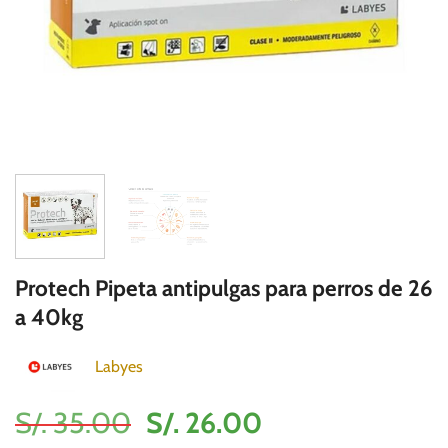
Protech Pipeta antipulgas para perros de 26
a 40kg
Labyes
El
El
S/.
35.00
S/.
26.00