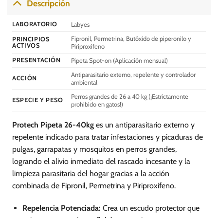
Descripción
Las
Las
opciones
opciones
LABORATORIO
Labyes
se
se
Fipronil, Permetrina, Butóxido de piperonilo y
PRINCIPIOS
pueden
pueden
ACTIVOS
Piriproxifeno
elegir
elegir
PRESENTACIÓN
Pipeta Spot-on (Aplicación mensual)
en
en
la
la
Antiparasitario externo, repelente y controlador
ACCIÓN
página
página
ambiental
de
de
Perros grandes de 26 a 40 kg (¡Estrictamente
ESPECIE Y PESO
producto
producto
prohibido en gatos!)
Protech Pipeta 26-40kg
es un antiparasitario externo y
repelente indicado para tratar infestaciones y picaduras de
pulgas, garrapatas y mosquitos en perros grandes,
logrando el alivio inmediato del rascado incesante y la
limpieza parasitaria del hogar gracias a la acción
combinada de Fipronil, Permetrina y Piriproxifeno.
Repelencia Potenciada:
Crea un escudo protector que