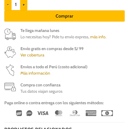
Protech Pipeta antipulgas para perros de 26 a 40kg cantidad
Comprar
Te llega mañana lunes
Lo necesitas hoy? Pide tu envío express,
más info
.
Envío gratis en compras desde S/ 99
Ver cobertura
Envíos a todo el Perú (costo adicional)
Más información
Compra con confianza
Tus datos viajan seguros
Paga online o contra entrega con los siguientes métodos:
Wirecard
Vipps
Visa
MasterCard
Dinners
American
Cash
Club
Express
On
Delivery