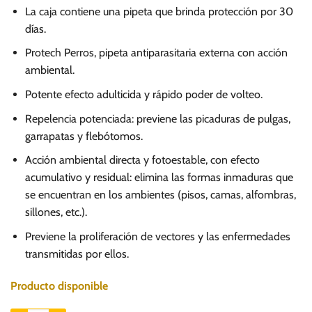
precio
precio
La caja contiene una pipeta que brinda protección por 30
original
actual
días.
era:
es:
Protech Perros, pipeta antiparasitaria externa con acción
S/.
S/.
ambiental.
35.00.
26.00.
Potente efecto adulticida y rápido poder de volteo.
Repelencia potenciada: previene las picaduras de pulgas,
garrapatas y flebótomos.
Acción ambiental directa y fotoestable, con efecto
acumulativo y residual: elimina las formas inmaduras que
se encuentran en los ambientes (pisos, camas, alfombras,
sillones, etc.).
Previene la proliferación de vectores y las enfermedades
transmitidas por ellos.
Producto disponible