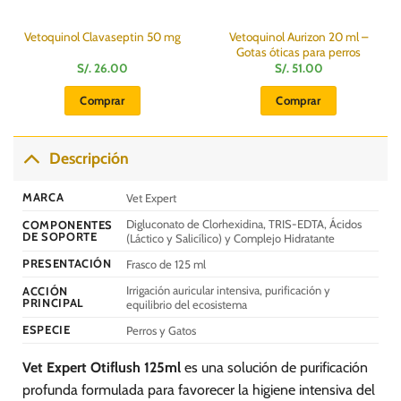
Vetoquinol Aurizon 20 ml –
Vetoquinol Clavaseptin 50 mg
Gotas óticas para perros
S/.
26.00
S/.
51.00
Comprar
Comprar
.
Descripción
MARCA
Vet Expert
Digluconato de Clorhexidina, TRIS-EDTA, Ácidos
COMPONENTES
DE SOPORTE
(Láctico y Salicílico) y Complejo Hidratante
PRESENTACIÓN
Frasco de 125 ml
Irrigación auricular intensiva, purificación y
ACCIÓN
PRINCIPAL
equilibrio del ecosistema
ESPECIE
Perros y Gatos
Vet Expert Otiflush 125ml
es una solución de purificación
profunda formulada para favorecer la higiene intensiva del