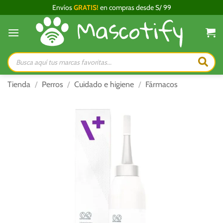
Saltar
Envíos
GRATIS!
en compras desde S/ 99
al
contenido
Búsqueda
de
productos
Tienda
/
Perros
/
Cuidado e higiene
/
Fármacos