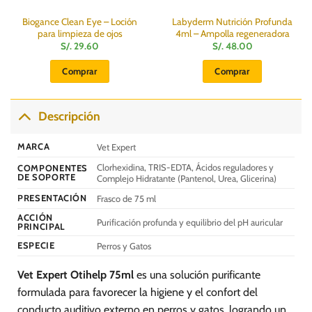
Biogance Clean Eye – Loción
Labyderm Nutrición Profunda
para limpieza de ojos
4ml – Ampolla regeneradora
S/.
29.60
S/.
48.00
Comprar
Comprar
Descripción
MARCA
Vet Expert
Clorhexidina, TRIS-EDTA, Ácidos reguladores y
COMPONENTES
DE SOPORTE
Complejo Hidratante (Pantenol, Urea, Glicerina)
PRESENTACIÓN
Frasco de 75 ml
ACCIÓN
Purificación profunda y equilibrio del pH auricular
PRINCIPAL
ESPECIE
Perros y Gatos
Vet Expert Otihelp 75ml
es una solución purificante
formulada para favorecer la higiene y el confort del
conducto auditivo externo en perros y gatos, logrando un