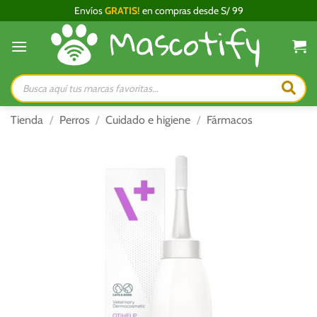
Saltar
Envíos
GRATIS!
en compras desde S/ 99
al
contenido
Búsqueda
de
productos
Tienda
/
Perros
/
Cuidado e higiene
/
Fármacos