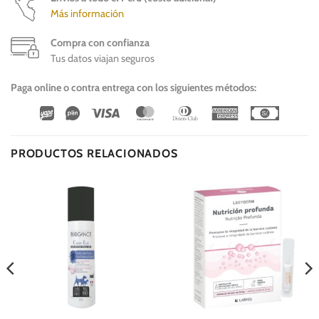
Más información
Compra con confianza
Tus datos viajan seguros
Paga online o contra entrega con los siguientes métodos:
Wirecard
Vipps
Visa
MasterCard
Dinners
American
Cash
Club
Express
On
Delivery
PRODUCTOS RELACIONADOS