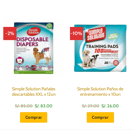
-2%
-10%
Simple Solution Pañales
Simple Solution Paños de
descartables XXL x 12un
entrenamiento x 10un
El
El
El
El
S/.
85.00
S/.
83.00
S/.
29.00
S/.
26.00
precio
precio
precio
precio
original
actual
original
actual
Comprar
Comprar
era:
es:
era:
es:
S/.
S/.
S/.
S/.
85.00.
83.00.
29.00.
26.00.