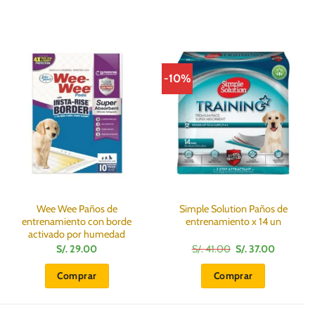
-10%
Wee Wee Paños de
Simple Solution Paños de
entrenamiento con borde
entrenamiento x 14 un
activado por humedad
El
El
S/.
29.00
S/.
41.00
S/.
37.00
precio
precio
original
actual
Comprar
Comprar
era:
es:
S/.
S/.
41.00.
37.00.