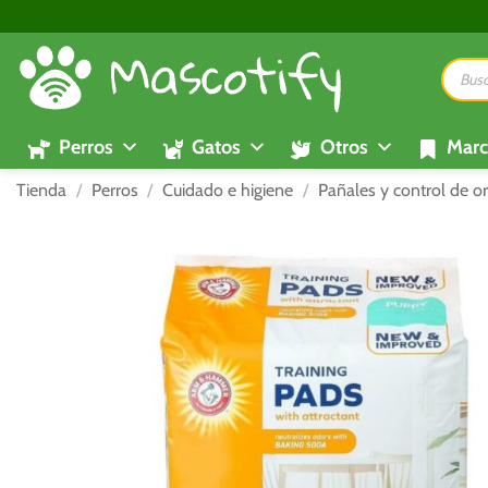
Saltar
al
Búsque
contenido
de
product
Perros
Gatos
Otros
Marc
Tienda
/
Perros
/
Cuidado e higiene
/
Pañales y control de or