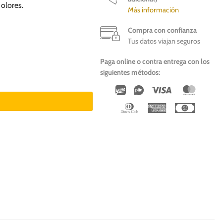
olores.
Más información
Compra con confianza
Tus datos viajan seguros
Paga online o contra entrega con los
siguientes métodos:
ros cantidad
Wirecard
Vipps
Visa
Master
Dinners
American
Cash
Club
Express
On
Deliver