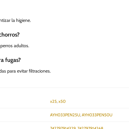
izar la higiene.
chorros?
perros adultos.
ra fugas?
s para evitar filtraciones.
x25
,
x50
AYH033PEN25U
,
AYH033PEN50U
742797914329
,
742797914268