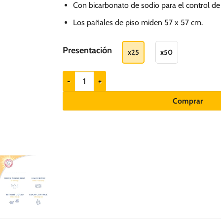
hasta
Con bicarbonato de sodio para el control de 
S/.
Los pañales de piso miden 57 x 57 cm.
99.00
Presentación
x25
x50
Arm & Hammer Paños de entrenamiento para Cachor
Comprar