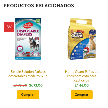
PRODUCTOS RELACIONADOS
-3%
Simple Solution Pañales
Home Guard Paños de
descartables Medium 12un
entrenamiento para
cachorros
El
El
S/.
75.00
S/.
73.00
S/.
46.00
precio
precio
original
actual
Comprar
Comprar
era:
es:
S/.
S/.
75.00.
73.00.