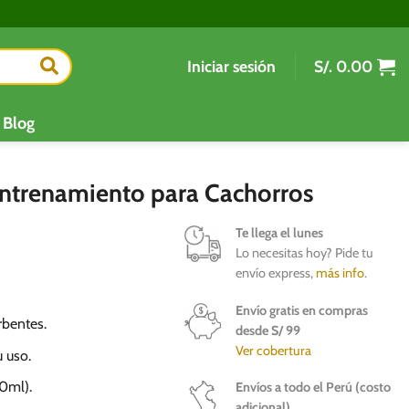
Iniciar sesión
S/.
0.00
Blog
trenamiento para Cachorros
Te llega el lunes
Lo necesitas hoy? Pide tu
envío express,
más info
.
Envío gratis en compras
rbentes.
desde S/ 99
Ver cobertura
 uso.
00ml).
Envíos a todo el Perú (costo
adicional)