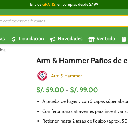
Envíos
GRATIS!
en compras desde S/ 99
da
os
as
Liquidación
Novedades
Ver todo
ina
Arm & Hammer Paños de en
Arm & Hammer
Rango
S/.
59.00
-
S/.
99.00
de
A prueba de fugas y con 5 capas súper abso
precios:
desde
Con feromonas atrayentes para incentivar su
S/.
Retienen hasta 2 tazas de líquido (aprox. 5
59.00