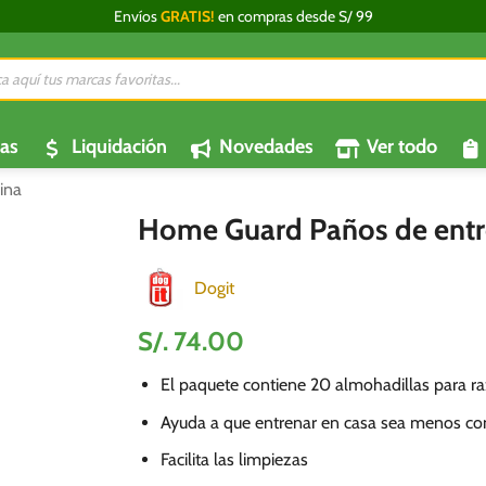
Envíos
GRATIS!
en compras desde S/ 99
da
os
as
Liquidación
Novedades
Ver todo
ina
Home Guard Paños de entr
Dogit
S/.
74.00
El paquete contiene 20 almohadillas para ra
Ayuda a que entrenar en casa sea menos c
Facilita las limpiezas