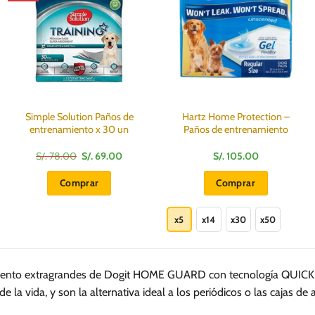
Simple Solution Paños de
Hartz Home Protection –
entrenamiento x 30 un
Paños de entrenamiento
El
El
S/.
78.00
S/.
69.00
S/.
105.00
precio
precio
original
actual
Comprar
Comprar
era:
es:
S/.
S/.
Este
78.00.
69.00.
producto
x5
x14
x30
x50
tiene
múltiples
variantes.
miento extragrandes de Dogit HOME GUARD con tecnología QUICK D
Las
e la vida, y son la alternativa ideal a los periódicos o las cajas de 
opciones