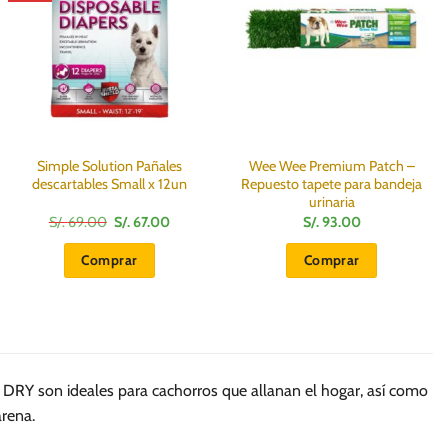
Simple Solution Pañales
Wee Wee Premium Patch –
descartables Small x 12un
Repuesto tapete para bandeja
urinaria
El
El
S/.
69.00
S/.
67.00
S/.
93.00
precio
precio
original
actual
Comprar
Comprar
era:
es:
S/.
S/.
69.00.
67.00.
RY son ideales para cachorros que allanan el hogar, así como
arena.