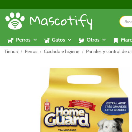
Saltar
al
Búsque
contenido
de
product
Perros
Gatos
Otros
Marc
Tienda
/
Perros
/
Cuidado e higiene
/
Pañales y control de or