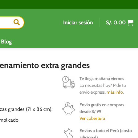
Iniciar sesión
S/.
0.00
Blog
enamiento extra grandes
Te llega mañana viernes
Lo necesitas hoy? Pide tu
envío express,
más info
.
Envío gratis en compras
zas grandes (71 x 86 cm).
desde S/ 99
Ver cobertura
omplicado
Envíos a todo el Perú (costo
adicional)