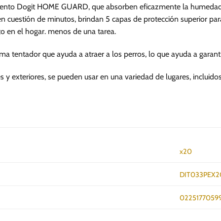
se
iento Dogit HOME GUARD, que absorben eficazmente la humedad y 
pueden
 en cuestión de minutos, brindan 5 capas de protección superior para
elegir
o en el hogar. menos de una tarea.
en
la
a tentador que ayuda a atraer a los perros, lo que ayuda a garanti
página
de
 y exteriores, se pueden usar en una variedad de lugares, incluidos
producto
x20
DIT033PEX
0225177059