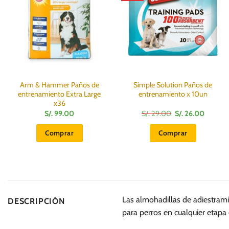
Arm & Hammer Paños de
Simple Solution Paños de
entrenamiento Extra Large
entrenamiento x 10un
x36
El
El
S/.
99.00
S/.
29.00
S/.
26.00
precio
precio
original
actual
Comprar
Comprar
era:
es:
S/.
S/.
29.00.
26.00.
Las almohadillas de adiestra
DESCRIPCIÓN
para perros en cualquier etapa d