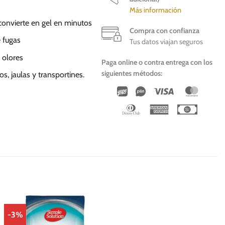
Más información
convierte en gel en minutos
Compra con confianza
 fugas
Tus datos viajan seguros
 olores
Paga online o contra entrega con los
siguientes métodos:
s, jaulas y transportines.
Wirecard
Vipps
Visa
Master
Dinners
American
Cash
Club
Express
On
Deliver
-3%