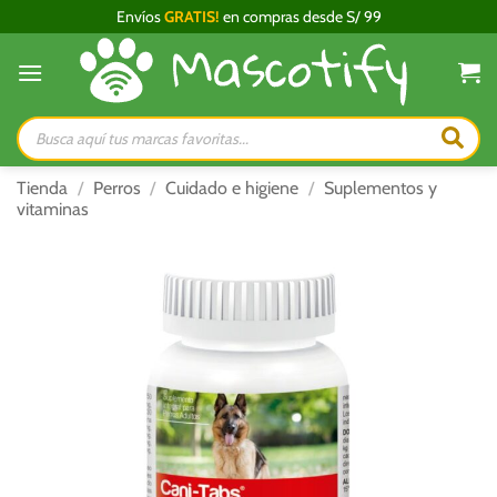
Saltar
Envíos
GRATIS!
en compras desde S/ 99
al
contenido
Búsqueda
de
productos
Tienda
/
Perros
/
Cuidado e higiene
/
Suplementos y
vitaminas