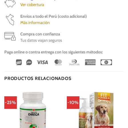
Ver cobertura
Envíos a todo el Perú (costo adicional)
Más información
Compra con confianza
Tus datos viajan seguros
Paga online o contra entrega con los siguientes métodos:
Wirecard
Vipps
Visa
MasterCard
Dinners
American
Cash
Club
Express
On
Delivery
PRODUCTOS RELACIONADOS
-25%
-10%