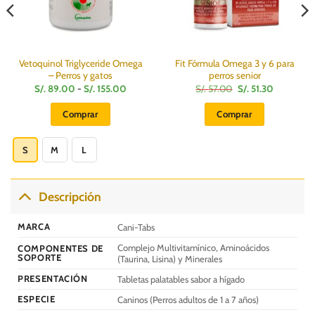
Vetoquinol Triglyceride Omega
Fit Fórmula Omega 3 y 6 para
– Perros y gatos
perros senior
Rango
El
El
S/.
89.00
-
S/.
155.00
S/.
57.00
S/.
51.30
de
precio
precio
precios:
original
actual
Comprar
Comprar
desde
era:
es:
S/.
S/.
S/.
Este
89.00
57.00.
51.30.
hasta
producto
S
M
L
S/.
155.00
tiene
múltiples
variantes.
Descripción
Las
opciones
MARCA
Cani-Tabs
se
Complejo Multivitamínico, Aminoácidos
COMPONENTES DE
pueden
SOPORTE
(Taurina, Lisina) y Minerales
elegir
PRESENTACIÓN
Tabletas palatables sabor a hígado
en
la
ESPECIE
Caninos (Perros adultos de 1 a 7 años)
página