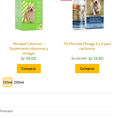
Mirrapel Cahorros –
Fit Fórmula Omega 3 y 6 para
Suplemento vitaminas y
cachorros
omegas
El
El
S/.
95.00
S/.
62.00
S/.
55.80
precio
precio
original
actual
Comprar
Comprar
era:
es:
S/.
S/.
Este
62.00.
55.80.
producto
120ml
230ml
tiene
múltiples
variantes.
Las
 Minerales
opciones