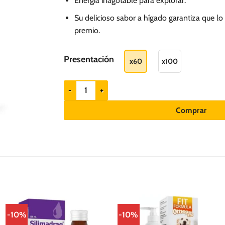
Energía inagotable para explorar.
hasta
S/.
Su delicioso sabor a hígado garantiza que lo
70.00
premio.
Presentación
x60
x100
Cani-Tabs Daily Multi Puppy - Suplemento para perr
Comprar
-10%
-10%