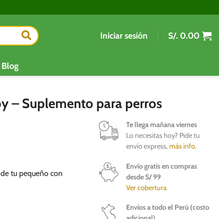
Iniciar sesión
S/.
0.00
Blog
py – Suplemento para perros
Te llega mañana viernes
Lo necesitas hoy? Pide tu
envío express,
más info
.
Envío gratis en compras
 de tu pequeño con
desde S/ 99
Ver cobertura
Envíos a todo el Perú (costo
adicional)