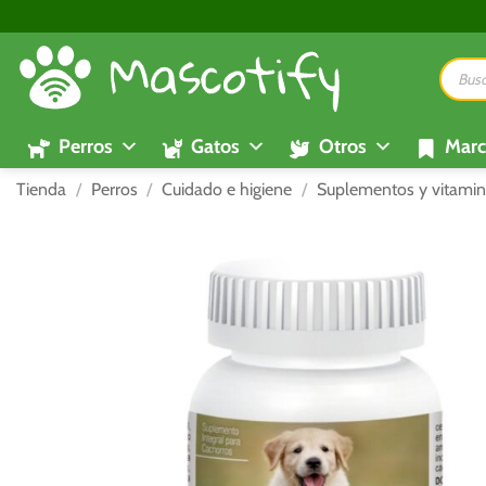
Saltar
al
Búsque
contenido
de
product
Perros
Gatos
Otros
Marc
Tienda
/
Perros
/
Cuidado e higiene
/
Suplementos y vitamin