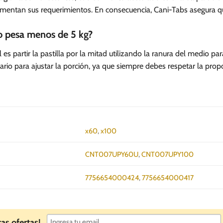
umentan sus requerimientos. En consecuencia, Cani-Tabs asegura que
o pesa menos de 5 kg?
eal es partir la pastilla por la mitad utilizando la ranura del medio p
inario para ajustar la porción, ya que siempre debes respetar la pr
x60
,
x100
CNT007UPY60U
,
CNT007UPY100
7756654000424
,
7756654000417
ras ofertas!