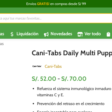
Envíos
GRATIS!
en compras desde S/ 99
da
os
as
Liquidación
Novedades
Ver todo
as
Cani-Tabs Daily Multi Pup
Cani-Tabs
Rango
S/.
52.00
-
S/.
70.00
de
Refuerza el sistema inmunológico inmaduro
precios:
vitaminas C y E.
desde
S/.
Prevención del retraso en el crecimiento
52.00