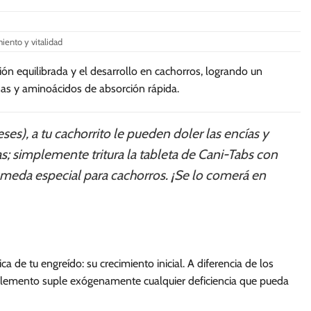
se
pueden
elegir
iento y vitalidad
en
la
ón equilibrada y el desarrollo en cachorros, logrando un
página
nas y aminoácidos de absorción rápida.
de
producto
ses), a tu cachorrito le pueden doler las encías y
s; simplemente tritura la tableta de Cani-Tabs con
úmeda especial para cachorros. ¡Se lo comerá en
de tu engreído: su crecimiento inicial. A diferencia de los
suplemento suple exógenamente cualquier deficiencia que pueda