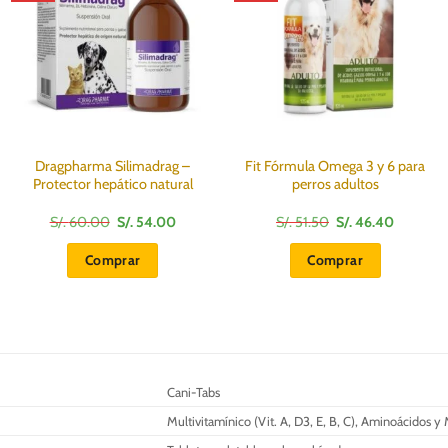
Dragpharma Silimadrag –
Fit Fórmula Omega 3 y 6 para
Protector hepático natural
perros adultos
El
El
El
El
S/.
60.00
S/.
54.00
S/.
51.50
S/.
46.40
precio
precio
precio
precio
original
actual
original
actual
Comprar
Comprar
era:
es:
era:
es:
S/.
S/.
S/.
S/.
60.00.
54.00.
51.50.
46.40.
Cani-Tabs
Multivitamínico (Vit. A, D3, E, B, C), Aminoácidos y