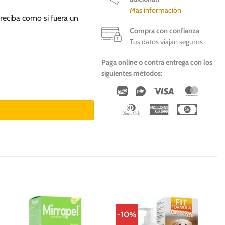
Más información
 reciba como si fuera un
Compra con confianza
Tus datos viajan seguros
Paga online o contra entrega con los
siguientes métodos:
os cantidad
Wirecard
Vipps
Visa
Master
Dinners
American
Cash
Club
Express
On
Deliver
-10%