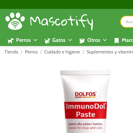
Saltar
al
Búsque
contenido
de
product
Perros
Gatos
Otros
Marc
Tienda
/
Perros
/
Cuidado e higiene
/
Suplementos y vitamin