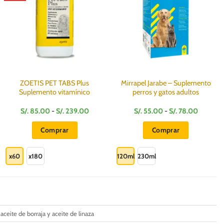
ZOETIS PET TABS Plus
Mirrapel Jarabe – Suplemento
Suplemento vitamínico
perros y gatos adultos
Rango
Rango
S/.
85.00
-
S/.
239.00
S/.
55.00
-
S/.
78.00
de
de
precios:
precios:
Comprar
Comprar
desde
desde
S/.
S/.
Este
Este
85.00
55.00
hasta
hasta
producto
producto
x60
x180
120ml
230ml
S/.
S/.
239.00
78.00
tiene
tiene
múltiples
múltiples
variantes.
variantes.
Las
Las
opciones
opciones
 aceite de borraja y aceite de linaza