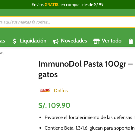
Envíos
GRATIS!
en compras desde S/ 99
da
os
as
Liquidación
Novedades
Ver todo
as
ImmunoDol Pasta 100gr – 
gatos
Dolfos
S/.
109.90
Favorece el fortalecimiento de las defensas 
Contiene Beta-1,3/1,6-glucan para soporte in