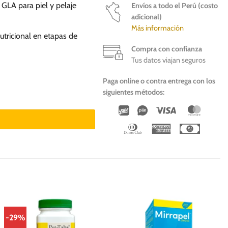
GLA para piel y pelaje
Envíos a todo el Perú (costo
adicional)
Más información
utricional en etapas de
Compra con confianza
Tus datos viajan seguros
Paga online o contra entrega con los
siguientes métodos:
ros y gatos cantidad
Wirecard
Vipps
Visa
Master
Dinners
American
Cash
Club
Express
On
Deliver
-29%