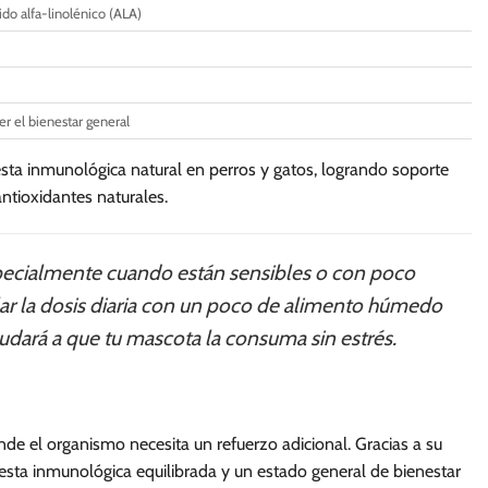
se
se
do alfa-linolénico (ALA)
pueden
pueden
elegir
elegir
en
en
la
la
er el bienestar general
página
página
de
de
ta inmunológica natural en perros y gatos, logrando soporte
producto
producto
antioxidantes naturales.
ecialmente cuando están sensibles o con poco
lar la dosis diaria con un poco de alimento húmedo
ayudará a que tu mascota la consuma sin estrés.
e el organismo necesita un refuerzo adicional. Gracias a su
esta inmunológica equilibrada y un estado general de bienestar