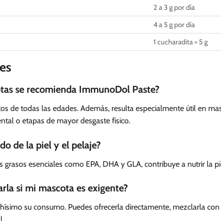
2 a 3 g por día
4 a 5 g por día
1 cucharadita = 5 g
es
otas se recomienda ImmunoDol Paste?
atos de todas las edades. Además, resulta especialmente útil en mas
ntal o etapas de mayor desgaste físico.
o de la piel y el pelaje?
os grasos esenciales como EPA, DHA y GLA, contribuye a nutrir la pi
la si mi mascota es exigente?
muchísimo su consumo. Puedes ofrecerla directamente, mezclarla c
l.