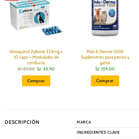
Vetoquinol Zylkene 225mg x
Pelo & Derme 1500
10 caps – Modulador de
Suplemento para perros y
conducta
gatos
El
El
S/.
57.00
S/.
45.90
S/.
159.00
precio
precio
original
actual
Comprar
Comprar
era:
es:
S/.
S/.
57.00.
45.90.
DESCRIPCIÓN
MARCA
INGREDIENTES CLAVE