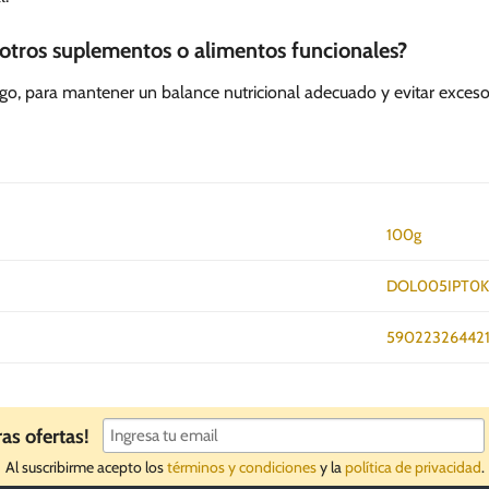
otros suplementos o alimentos funcionales?
go, para mantener un balance nutricional adecuado y evitar exceso
100g
DOL005IPT0
59022326442
ras ofertas!
Al suscribirme acepto los
términos y condiciones
y la
política de privacidad
.