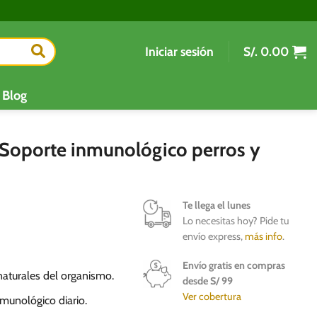
Iniciar sesión
S/.
0.00
Blog
Soporte inmunológico perros y
Te llega el lunes
Lo necesitas hoy? Pide tu
envío express,
más info
.
Envío gratis en compras
naturales del organismo.
desde S/ 99
Ver cobertura
munológico diario.