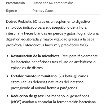
Presentación
Frasco con 60 comprimidos
en
la
Especie
Perros y Gatos
página
de
Dolvet Probiotic 60 tabs es un suplemento digestivo
producto
simbiótico indicado para el desequilibrio de la flora
intestinal y heces blandas en perros y gatos, logrando una
digestión equilibrada y mayor vitalidad gracias a la cepa
probiótica Enterococcus faecium y prebióticos MOS.
Restauración de la microbiota:
Recupera rápidamente
las bacterias beneficiosas tras el uso de antibióticos o
episodios de diarrea.
Fortalecimiento inmunitario:
Sus beta-glucanos
estimulan las defensas naturales del intestino,
protegiendo al animal frente a patógenos.
Reducción de gases:
Los manano-oligosacáridos
(MOS) ayudan a controlar la fermentación bacteriana,