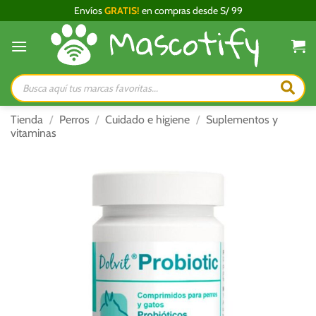
Saltar
Envíos
GRATIS!
en compras desde S/ 99
al
contenido
Búsqueda
de
productos
Tienda
/
Perros
/
Cuidado e higiene
/
Suplementos y
vitaminas