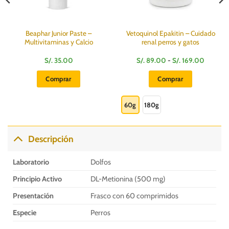
Beaphar Junior Paste –
Vetoquinol Epakitin – Cuidado
Multivitaminas y Calcio
renal perros y gatos
Rango
S/.
35.00
S/.
89.00
-
S/.
169.00
de
precios:
Comprar
Comprar
desde
S/.
Este
89.00
hasta
producto
60g
180g
S/.
169.00
tiene
múltiples
variantes.
Descripción
Las
opciones
Laboratorio
Dolfos
se
pueden
Principio Activo
DL-Metionina (500 mg)
elegir
Presentación
Frasco con 60 comprimidos
en
la
Especie
Perros
página