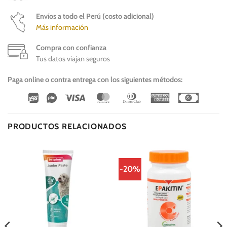
Envíos a todo el Perú (costo adicional)
Más información
Compra con confianza
Tus datos viajan seguros
Paga online o contra entrega con los siguientes métodos:
Wirecard
Vipps
Visa
MasterCard
Dinners
American
Cash
Club
Express
On
Delivery
PRODUCTOS RELACIONADOS
-20%