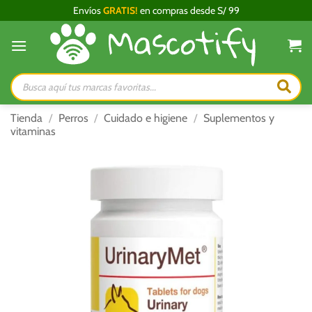
Saltar
Envíos
GRATIS!
en compras desde S/ 99
al
contenido
Búsqueda
de
productos
Tienda
/
Perros
/
Cuidado e higiene
/
Suplementos y
vitaminas