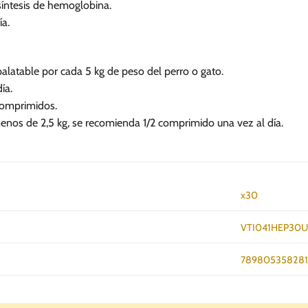
síntesis de hemoglobina.
ía.
alatable por cada 5 kg de peso del perro o gato.
ía.
comprimidos.
enos de 2,5 kg, se recomienda 1/2 comprimido una vez al día.
x30
VTI041HEP30
78980535828