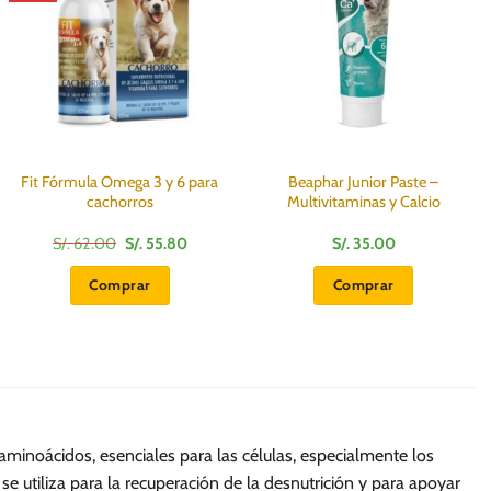
Fit Fórmula Omega 3 y 6 para
Beaphar Junior Paste –
cachorros
Multivitaminas y Calcio
El
El
S/.
62.00
S/.
55.80
S/.
35.00
precio
precio
original
actual
Comprar
Comprar
era:
es:
S/.
S/.
62.00.
55.80.
minoácidos, esenciales para las células, especialmente los
se utiliza para la recuperación de la desnutrición y para apoyar