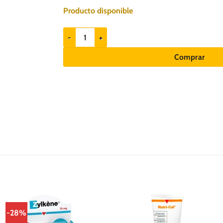
Producto disponible
Vetnil Hemolitan Pet x 30un Suplemento para perros
Comprar
-28%