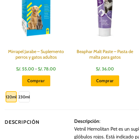
Mirrapel Jarabe – Suplemento
Beaphar Malt Paste – Pasta de
perros y gatos adultos
malta para gatos
Rango
S/.
55.00
-
S/.
78.00
S/.
36.00
de
precios:
Comprar
Comprar
desde
S/.
Este
55.00
hasta
producto
120ml
230ml
S/.
78.00
tiene
múltiples
variantes.
Descripción
:
DESCRIPCIÓN
Las
Vetnil Hemolitan Pet es un sup
opciones
glóbulos rojos. Está indicado p