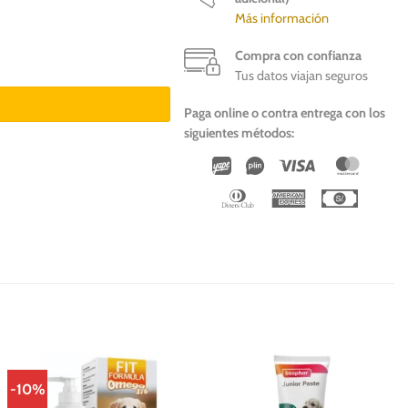
Más información
Compra con confianza
 y gatos cantidad
Tus datos viajan seguros
Paga online o contra entrega con los
siguientes métodos:
Wirecard
Vipps
Visa
Master
Dinners
American
Cash
Club
Express
On
Deliver
-10%