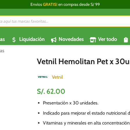
Envíos
GRATIS!
en compras desde S/ 99
da
os
as
Liquidación
Novedades
Ver todo
as
Vetnil Hemolitan Pet x 30
Vetnil
S/.
62.00
Presentación x 30 unidades.
Indicado para mejorar el estado nutricional d
Vitaminas y minerales en alta concentración