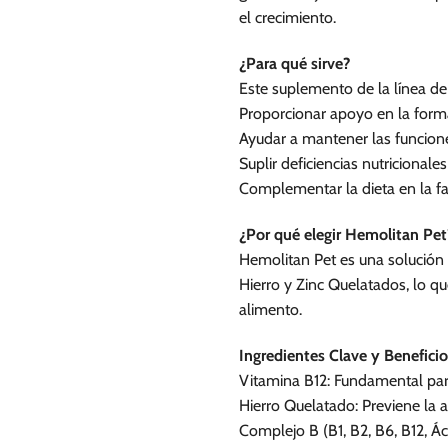
se
el crecimiento.
pueden
elegir
¿Para qué sirve?
en
Este suplemento de la línea de
la
Proporcionar apoyo en la forma
página
Ayudar a mantener las funcion
de
producto
Suplir deficiencias nutricional
Complementar la dieta en la fa
¿Por qué elegir Hemolitan Pet
Hemolitan Pet es una solución 
Hierro y Zinc Quelatados, lo q
alimento.
Ingredientes Clave y Beneficio
Vitamina B12: Fundamental para
Hierro Quelatado: Previene la a
Complejo B (B1, B2, B6, B12, Ác