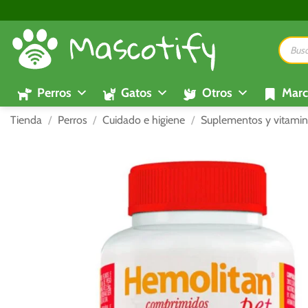
Saltar
al
Búsque
contenido
de
product
Perros
Gatos
Otros
Marc
Tienda
/
Perros
/
Cuidado e higiene
/
Suplementos y vitamin