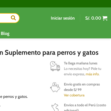
Iniciar sesión
S/.
0.00
Blog
un Suplemento para perros y gatos
Te llega mañana lunes
Lo necesitas hoy? Pide tu
envío express,
más info
.
Envío gratis en compras
desde S/ 99
Ver cobertura
e perros y gatos.
.
Envíos a todo el Perú (costo
adicional)