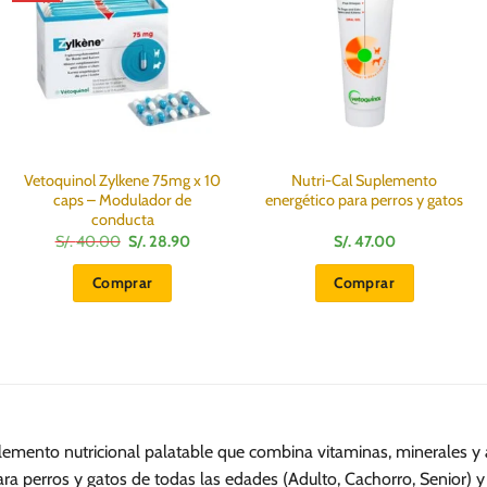
Vetoquinol Zylkene 75mg x 10
Nutri-Cal Suplemento
caps – Modulador de
energético para perros y gatos
conducta
El
El
S/.
40.00
S/.
28.90
S/.
47.00
precio
precio
original
actual
Comprar
Comprar
era:
es:
S/.
S/.
40.00.
28.90.
lemento nutricional palatable que combina vitaminas, minerales y a
ara perros y gatos de todas las edades (Adulto, Cachorro, Senior) y 