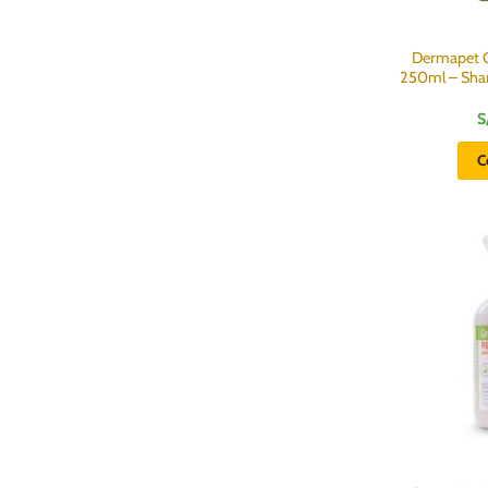
Dermapet 
250ml – Sha
S
C