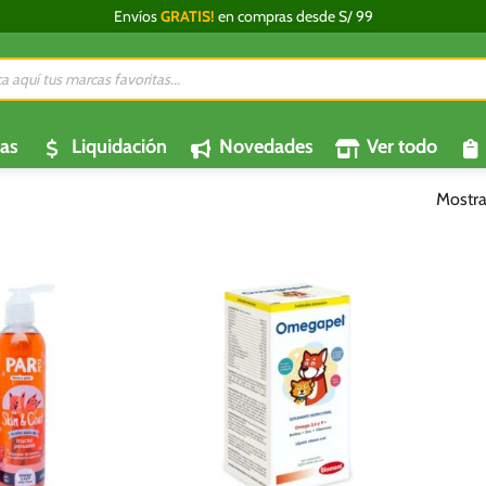
Envíos
GRATIS!
en compras desde S/ 99
da
os
as
Liquidación
Novedades
Ver todo
Mostra