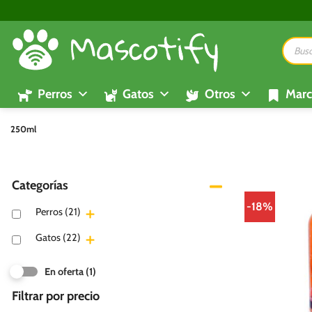
Saltar
al
Búsque
contenido
de
product
Perros
Gatos
Otros
Marc
250ml
Categorías
-18%
Perros
(21)
Gatos
(22)
En oferta
(1)
Filtrar por precio