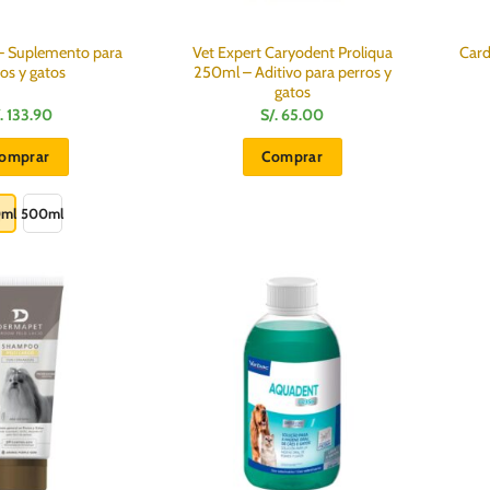
de
producto
– Suplemento para
Vet Expert Caryodent Proliqua
Card
os y gatos
250ml – Aditivo para perros y
gatos
.
133.90
S/.
65.00
omprar
Comprar
Este
producto
0ml
500ml
tiene
múltiples
variantes.
Las
opciones
se
pueden
elegir
en
la
página