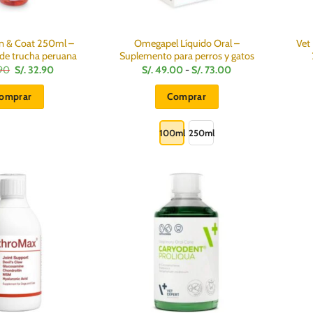
in & Coat 250ml –
Omegapel Líquido Oral –
Vet
 de trucha peruana
Suplemento para perros y gatos
El
El
Rango
90
S/.
32.90
S/.
49.00
-
S/.
73.00
precio
precio
de
original
actual
precios:
omprar
Comprar
era:
es:
desde
S/.
S/.
S/.
Este
39.90.
32.90.
49.00
hasta
producto
100ml
250ml
S/.
73.00
tiene
múltiples
variantes.
Las
opciones
se
pueden
elegir
en
la
página