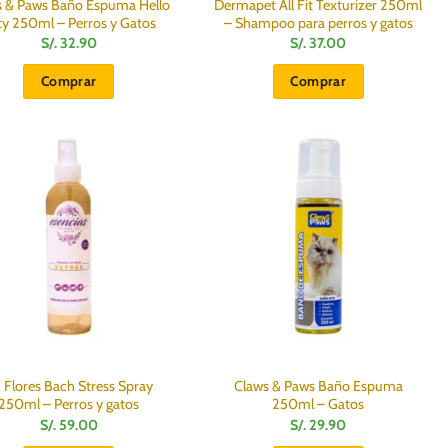
s & Paws Baño Espuma Hello
Dermapet All Fit Texturizer 250ml
ty 250ml – Perros y Gatos
– Shampoo para perros y gatos
S/.
32.90
S/.
37.00
Comprar
Comprar
 Flores Bach Stress Spray
Claws & Paws Baño Espuma
250ml – Perros y gatos
250ml – Gatos
S/.
59.00
S/.
29.90