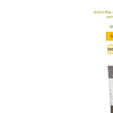
Arthro Max 
perr
S/
C
25