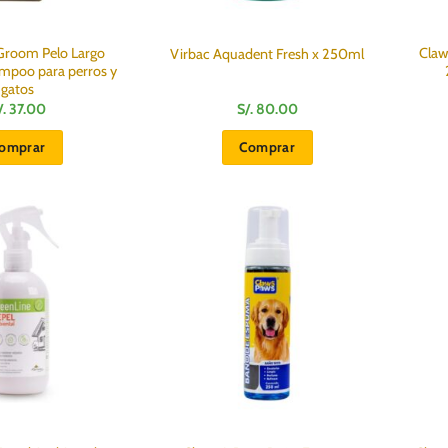
de
producto
Groom Pelo Largo
Claw
Virbac Aquadent Fresh x 250ml
mpoo para perros y
gatos
/.
37.00
S/.
80.00
omprar
Comprar