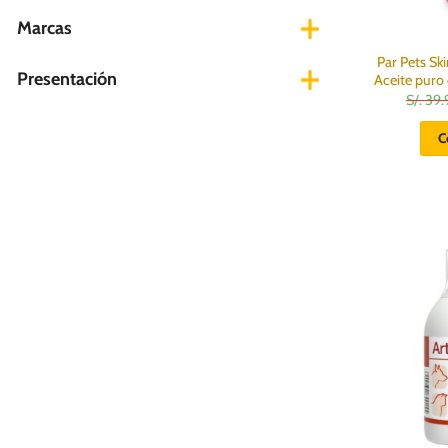
Marcas
Par Pets Sk
Presentación
Aceite puro
S/.
39.
C