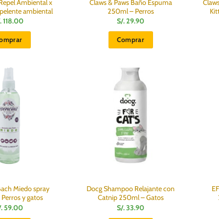
Repel Ambiental x
Claws & Paws Baño Espuma
Claw
pelente ambiental
250ml – Perros
Kit
.
118.00
S/.
29.90
omprar
Comprar
Bach Miedo spray
Docg Shampoo Relajante con
EF
Perros y gatos
Catnip 250ml – Gatos
/.
59.00
S/.
33.90