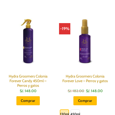
-19%
Hydra Groomers Colonia
Hydra Groomers Colonia
Forever Candy 450ml –
Forever Love – Perros y gatos
Perros y gatos
El
El
S/.
148.00
S/.
182.00
S/.
148.00
precio
precio
original
actual
Comprar
Comprar
era:
es:
S/.
S/.
Este
182.00.
148.00.
producto
130ml
450ml