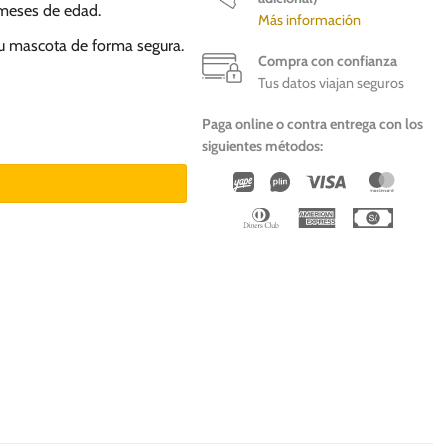
s meses de edad.
Más información
 tu mascota de forma segura.
Compra con confianza
Tus datos viajan seguros
Paga online o contra entrega con los
Gatos cantidad
siguientes métodos:
Wirecard
Vipps
Visa
Master
Dinners
American
Cash
Club
Express
On
Deliver