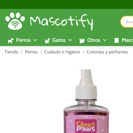
Saltar
al
Búsque
contenido
de
product
Perros
Gatos
Otros
Marc
Tienda
/
Perros
/
Cuidado e higiene
/
Colonias y perfumes