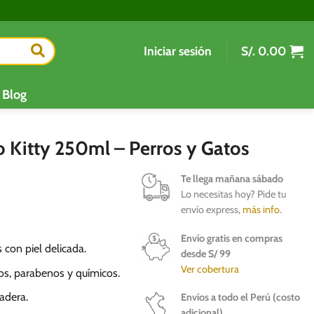
Iniciar sesión
S/.
0.00
Blog
 Kitty 250ml – Perros y Gatos
Te llega mañana sábado
Lo necesitas hoy? Pide tu
envío express,
más info
.
Envío gratis en compras
con piel delicada.
desde S/ 99
Ver cobertura
vos, parabenos y químicos.
adera.
Envíos a todo el Perú (costo
adicional)