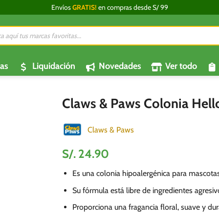
Envíos
GRATIS!
en compras desde S/ 99
da
os
as
Liquidación
Novedades
Ver todo
Claws & Paws Colonia Hello
Claws & Paws
S/.
24.90
Es una colonia hipoalergénica para mascotas 
Su fórmula está libre de ingredientes agresi
Proporciona una fragancia floral, suave y dur