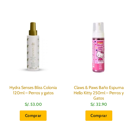
Hydra Senses Bliss Colonia
Claws & Paws Baño Espuma
120ml – Perros y gatos
Hello Kitty 250ml – Perros y
Gatos
S/.
53.00
S/.
32.90
:
Comprar
Comprar