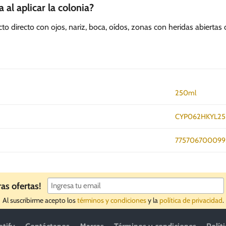
 al aplicar la colonia?
to directo con ojos, nariz, boca, oídos, zonas con heridas abiertas o
250ml
CYP062HKYL25
775706700099
ras ofertas!
Al suscribirme acepto los
términos y condiciones
y la
política de privacidad
.