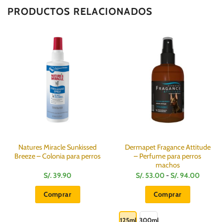
PRODUCTOS RELACIONADOS
Natures Miracle Sunkissed
Dermapet Fragance Attitude
Breeze – Colonia para perros
– Perfume para perros
machos
Rango
S/.
39.90
S/.
53.00
-
S/.
94.00
de
precios
Comprar
Comprar
desde
S/.
Este
53.00
hasta
producto
125ml
300ml