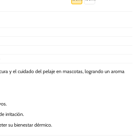
tiene
múltiples
variantes.
Las
opciones
se
pueden
elegir
e
en
la
scura y el cuidado del pelaje en mascotas, logrando un aroma
página
de
producto
vos.
e irritación.
ter su bienestar dérmico.