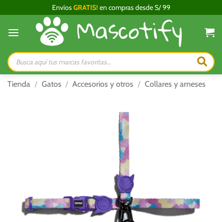
Saltar
Envíos
GRATIS!
en compras desde S/ 99
al
contenido
Búsqueda
de
productos
Tienda
/
Gatos
/
Accesorios y otros
/
Collares y arneses