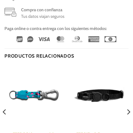
Compra con confianza
Tus datos viajan seguros
Paga online o contra entrega con los siguientes métodos:
Wirecard
Vipps
Visa
MasterCard
Dinners
American
Cash
Club
Express
On
Delivery
PRODUCTOS RELACIONADOS