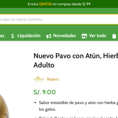
Envíos
GRATIS!
en compras desde S/ 99
da
os
as
Liquidación
Novedades
Ver todo
Nuevo Pavo con Atún, Hierb
Adulto
Nuevo
S/.
9.00
Sabor irresistible de pavo y atún con hierba 
los gatos.