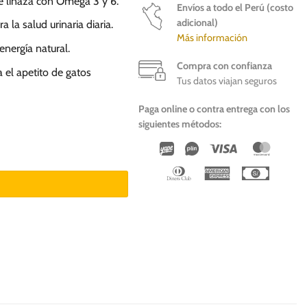
 de linaza con Omega 3 y 6.
Envíos a todo el Perú (costo
adicional)
la salud urinaria diaria.
Más información
energía natural.
Compra con confianza
 el apetito de gatos
Tus datos viajan seguros
Paga online o contra entrega con los
siguientes métodos:
Wirecard
Vipps
Visa
Master
r - Gato Adulto cantidad
Dinners
American
Cash
Club
Express
On
Deliver