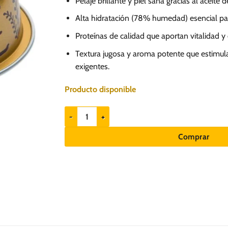
Pelaje brillante y piel sana gracias al aceite
Alta hidratación (78% humedad) esencial para 
Proteínas de calidad que aportan vitalidad y 
Textura jugosa y aroma potente que estimula
exigentes.
Producto disponible
Nuevo Pavo con Atún, Hierba & Aceite de Linaza 85g
Comprar