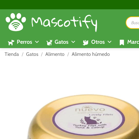
Saltar
al
Búsque
contenido
de
product
Perros
Gatos
Otros
Marc
Tienda
/
Gatos
/
Alimento
/
Alimento húmedo