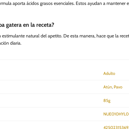
 fórmula aporta ácidos grasos esenciales. Estos ayudan a mantener e
ba gatera en la receta?
 estimulante natural del apetito. De esta manera, hace que la rece
ción diaria.
Adulto
Atún
,
Pavo
85g
NUE010HYL0
42502315369