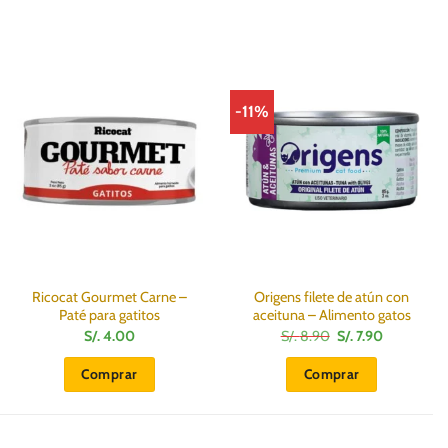
-11%
Ricocat Gourmet Carne –
Origens filete de atún con
Paté para gatitos
aceituna – Alimento gatos
El
El
S/.
4.00
S/.
8.90
S/.
7.90
precio
precio
original
actual
Comprar
Comprar
era:
es:
S/.
S/.
8.90.
7.90.