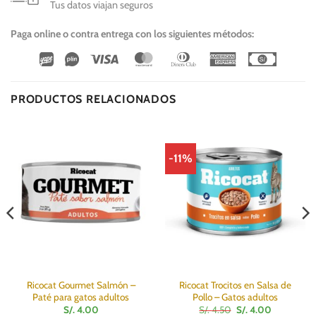
Tus datos viajan seguros
Paga online o contra entrega con los siguientes métodos:
Wirecard
Vipps
Visa
MasterCard
Dinners
American
Cash
Club
Express
On
Delivery
PRODUCTOS RELACIONADOS
-11%
Ricocat Gourmet Salmón –
Ricocat Trocitos en Salsa de
Paté para gatos adultos
Pollo – Gatos adultos
El
El
S/.
4.00
S/.
4.50
S/.
4.00