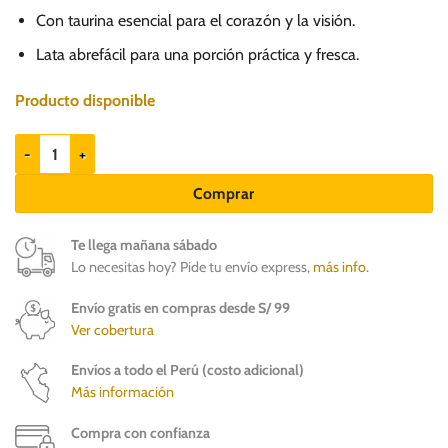
8.90.
7.90.
Con taurina esencial para el corazón y la visión.
Lata abrefácil para una porción práctica y fresca.
Producto disponible
Origens Filete de atún con arándanos 85gr - Alimento para gatos canti
Comprar
Te llega mañana sábado
Lo necesitas hoy? Pide tu envío express,
más info
.
Envío gratis en compras desde S/ 99
Ver cobertura
Envíos a todo el Perú (costo adicional)
Más información
Compra con confianza