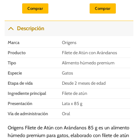
precio
precio
original
actual
Comprar
Comprar
era:
es:
S/.
S/.
4.50.
4.00.
Descripción
Marca
Origens
Producto
Filete de Atún con Arándanos
Tipo
Alimento húmedo premium
Especie
Gatos
Etapa de vida
Desde 2 meses de edad
Ingrediente principal
Filete de atún
Presentación
Lata x 85 g
Vía de administración
Oral
Origens Filete de Atún con Arándanos 85 g es un alimento
húmedo premium para gatos, elaborado con filete de atún