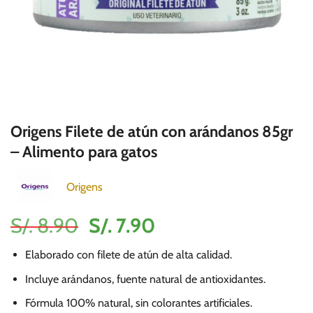
Origens Filete de atún con arándanos 85gr
– Alimento para gatos
Origens
El
El
S/.
8.90
S/.
7.90
precio
precio
Elaborado con filete de atún de alta calidad.
original
actual
era:
es:
Incluye arándanos, fuente natural de antioxidantes.
S/.
S/.
Fórmula 100% natural, sin colorantes artificiales.