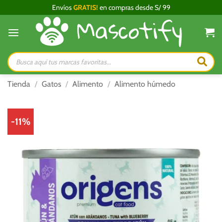
Saltar
Envíos
GRATIS!
en compras desde S/ 99
al
contenido
Búsqueda
de
productos
Tienda
/
Gatos
/
Alimento
/
Alimento húmedo
-11%