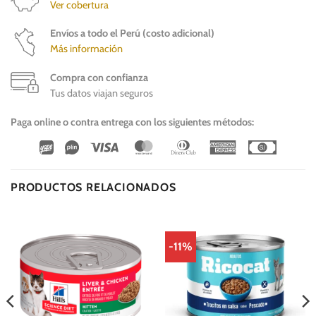
Ver cobertura
Envíos a todo el Perú (costo adicional)
Más información
Compra con confianza
Tus datos viajan seguros
Paga online o contra entrega con los siguientes métodos:
Wirecard
Vipps
Visa
MasterCard
Dinners
American
Cash
Club
Express
On
Delivery
PRODUCTOS RELACIONADOS
-11%