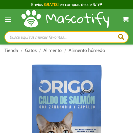
Saltar
Envíos
GRATIS!
en compras desde S/ 99
al
contenido
Búsqueda
de
productos
Tienda
/
Gatos
/
Alimento
/
Alimento húmedo