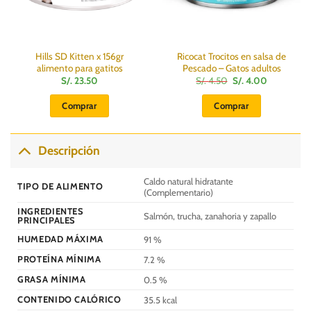
Hills SD Kitten x 156gr
Ricocat Trocitos en salsa de
alimento para gatitos
Pescado – Gatos adultos
El
El
S/.
23.50
S/.
4.50
S/.
4.00
precio
precio
original
actual
Comprar
Comprar
era:
es:
S/.
S/.
4.50.
4.00.
Descripción
Caldo natural hidratante
TIPO DE ALIMENTO
(Complementario)
INGREDIENTES
Salmón, trucha, zanahoria y zapallo
PRINCIPALES
HUMEDAD MÁXIMA
91 %
PROTEÍNA MÍNIMA
7.2 %
GRASA MÍNIMA
0.5 %
CONTENIDO CALÓRICO
35.5 kcal