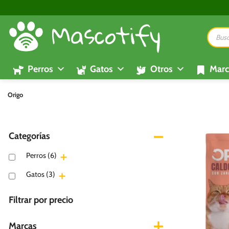
Saltar
al
Búsque
contenido
de
product
Perros
Gatos
Otros
Marc
Origo
Categorías
Perros
(6)
Gatos
(3)
Filtrar por precio
Marcas