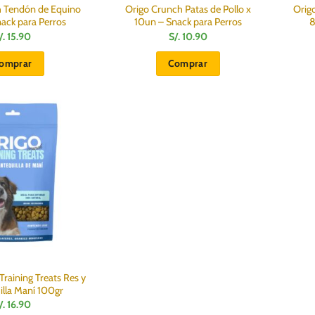
h Tendón de Equino
Origo Crunch Patas de Pollo x
Orig
ack para Perros
10un – Snack para Perros
8
/.
15.90
S/.
10.90
omprar
Comprar
raining Treats Res y
lla Maní 100gr
/.
16.90