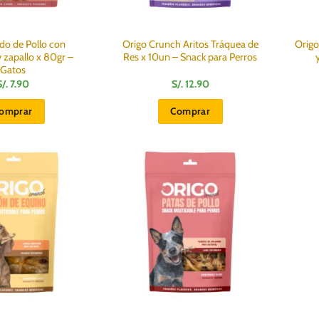
do de Pollo con
Origo Crunch Aritos Tráquea de
Origo
 zapallo x 80gr –
Res x 10un – Snack para Perros
Gatos
S/.
7.90
S/.
12.90
omprar
Comprar