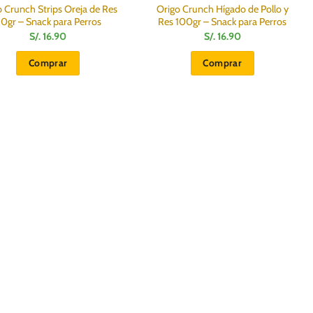
o Crunch Strips Oreja de Res
Origo Crunch Hígado de Pollo y
0gr – Snack para Perros
Res 100gr – Snack para Perros
S/.
16.90
S/.
16.90
Comprar
Comprar