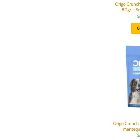
Origo Crunc
80gr – Sn
S
C
Origo Crunch T
Mantequi
S