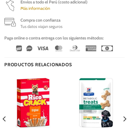
Envíos a todo el Perú (costo adicional)
Más información
Compra con confianza
Tus datos viajan seguros
Paga online o contra entrega con los siguientes métodos:
Wirecard
Vipps
Visa
MasterCard
Dinners
American
Cash
Club
Express
On
Delivery
PRODUCTOS RELACIONADOS