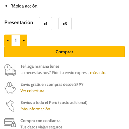
48.00
Rápida acción.
hasta
S/.
Presentación
x1
x3
141.90
Revolution Plus hasta 2.5kg antipulgas y antiparasitario cantidad
Comprar
Te llega mañana lunes
Lo necesitas hoy? Pide tu envío express,
más info
.
Envío gratis en compras desde S/ 99
Ver cobertura
Envíos a todo el Perú (costo adicional)
Más información
Compra con confianza
Tus datos viajan seguros