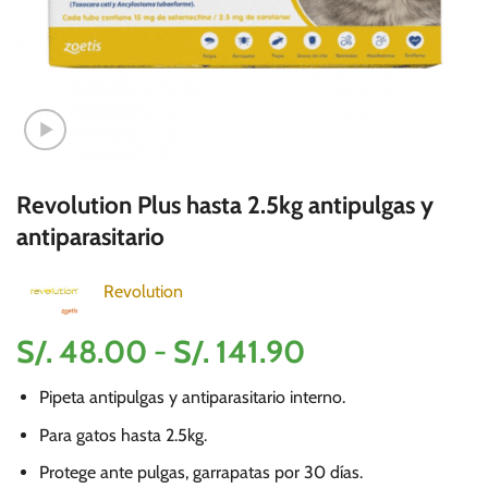
Revolution Plus hasta 2.5kg antipulgas y
antiparasitario
Revolution
Rango
S/.
48.00
-
S/.
141.90
de
Pipeta antipulgas y antiparasitario interno.
precios:
desde
Para gatos hasta 2.5kg.
S/.
Protege ante pulgas, garrapatas por 30 días.