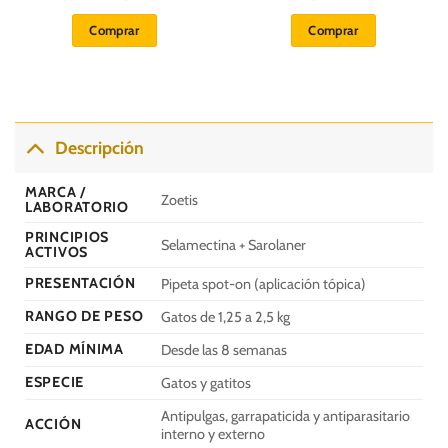
precio
precio
original
actual
Comprar
Comprar
era:
es:
S/.
S/.
39.00.
32.00.
Descripción
MARCA /
Zoetis
LABORATORIO
PRINCIPIOS
Selamectina + Sarolaner
ACTIVOS
PRESENTACIÓN
Pipeta spot-on (aplicación tópica)
RANGO DE PESO
Gatos de 1,25 a 2,5 kg
EDAD MÍNIMA
Desde las 8 semanas
ESPECIE
Gatos y gatitos
Antipulgas, garrapaticida y antiparasitario
ACCIÓN
interno y externo