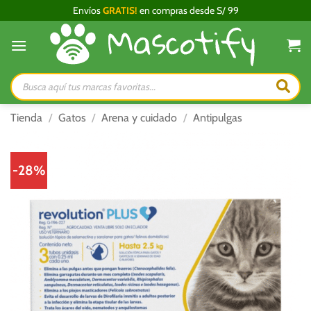
Saltar
Envíos
GRATIS!
en compras desde S/ 99
al
contenido
Búsqueda
de
productos
Tienda
/
Gatos
/
Arena y cuidado
/
Antipulgas
-28%