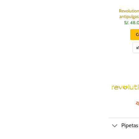
Revolution
antipulgas
S/.
48.
C
x
Pipetas