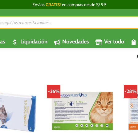
Envíos
GRATIS!
en compras desde S/ 99
da
os
as
Liquidación
Novedades
Ver todo
-26%
-28%