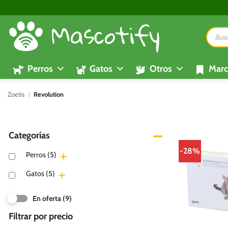
Saltar
al
Búsque
contenido
de
product
Perros
Gatos
Otros
Marc
Zoetis
/
Revolution
Categorías
-28%
Perros
(5)
Gatos
(5)
En oferta
(9)
Filtrar por precio