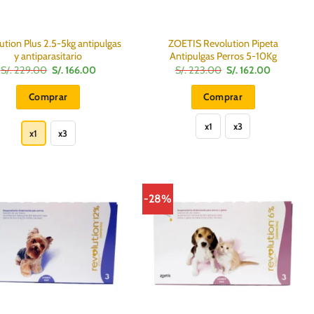
ution Plus 2.5-5kg antipulgas
ZOETIS Revolution Pipeta
y antiparasitario
Antipulgas Perros 5-10Kg
El
El
El
El
S/.
229.00
S/.
166.00
S/.
223.00
S/.
162.00
precio
precio
precio
precio
original
actual
original
actual
Comprar
Comprar
era:
es:
era:
es:
S/.
S/.
S/.
S/.
Este
Este
229.00.
166.00.
223.00.
162.00.
x1
x3
producto
producto
x1
x3
tiene
tiene
múltiples
múltiples
variantes.
variantes.
Las
Las
-28%
opciones
opciones
se
se
pueden
pueden
elegir
elegir
en
en
la
la
página
página