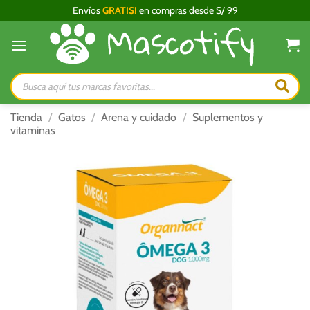
Saltar
Envíos
GRATIS!
en compras desde S/ 99
al
contenido
Búsqueda
de
productos
Tienda
/
Gatos
/
Arena y cuidado
/
Suplementos y
vitaminas