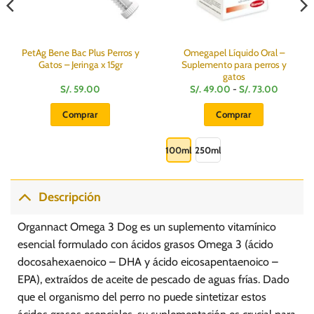
PetAg Bene Bac Plus Perros y
Omegapel Líquido Oral –
Gatos – Jeringa x 15gr
Suplemento para perros y
gatos
Rango
S/.
59.00
S/.
49.00
-
S/.
73.00
de
precios:
Comprar
Comprar
desde
S/.
Este
49.00
hasta
producto
100ml
250ml
S/.
73.00
tiene
múltiples
variantes.
Descripción
Las
opciones
Organnact Omega 3 Dog es un suplemento vitamínico
se
esencial formulado con ácidos grasos Omega 3 (ácido
pueden
docosahexaenoico – DHA y ácido eicosapentaenoico –
elegir
EPA), extraídos de aceite de pescado de aguas frías. Dado
en
la
que el organismo del perro no puede sintetizar estos
página