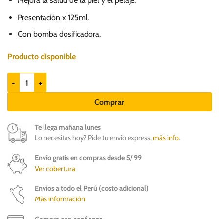
53.50.
48.20.
Mejora la salud de la piel y el pelaje.
Presentación x 125ml.
Con bomba dosificadora.
Producto disponible
Fit Fórmula Omega 3 y 6 para gatos cantidad
Comprar
Te llega mañana lunes
Lo necesitas hoy? Pide tu envío express,
más info
.
Envío gratis en compras desde S/ 99
Ver cobertura
Envíos a todo el Perú (costo adicional)
Más información