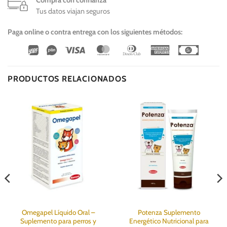
Compra con confianza
Tus datos viajan seguros
Paga online o contra entrega con los siguientes métodos:
Wirecard
Vipps
Visa
MasterCard
Dinners
American
Cash
Club
Express
On
Delivery
PRODUCTOS RELACIONADOS
Omegapel Líquido Oral –
Potenza Suplemento
Suplemento para perros y
Energético Nutricional para