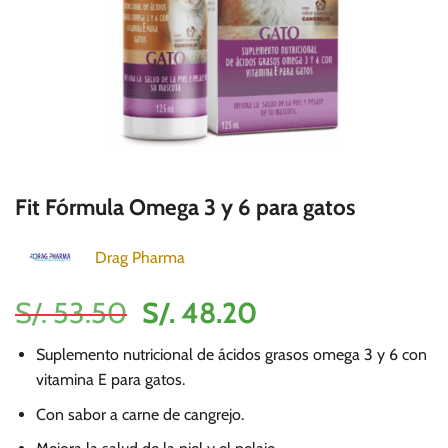
Fit Fórmula Omega 3 y 6 para gatos
Drag Pharma
El
El
S/.
53.50
S/.
48.20
precio
precio
Suplemento nutricional de ácidos grasos omega 3 y 6 con
original
actual
vitamina E para gatos.
era:
es:
Con sabor a carne de cangrejo.
S/.
S/.