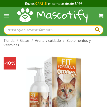
Saltar
Envíos
GRATIS!
en compras desde S/ 99
al
contenido
Búsqueda
de
productos
Tienda
/
Gatos
/
Arena y cuidado
/
Suplementos y
vitaminas
-10%