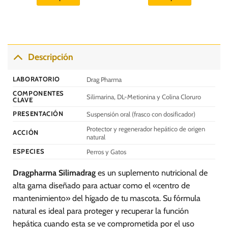
S/.
S/.
57.00.
51.30.
Descripción
LABORATORIO
Drag Pharma
COMPONENTES
Silimarina, DL-Metionina y Colina Cloruro
CLAVE
PRESENTACIÓN
Suspensión oral (frasco con dosificador)
Protector y regenerador hepático de origen
ACCIÓN
natural
ESPECIES
Perros y Gatos
Dragpharma Silimadrag
es un suplemento nutricional de
alta gama diseñado para actuar como el «centro de
mantenimiento» del hígado de tu mascota. Su fórmula
natural es ideal para proteger y recuperar la función
hepática cuando esta se ve comprometida por el uso