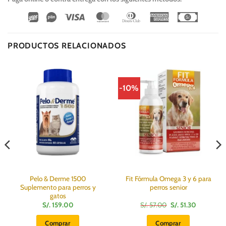
Wirecard
Vipps
Visa
MasterCard
Dinners
American
Cash
Club
Express
On
Delivery
PRODUCTOS RELACIONADOS
-10%
Pelo & Derme 1500
Fit Fórmula Omega 3 y 6 para
Suplemento para perros y
perros senior
gatos
El
El
S/.
159.00
S/.
57.00
S/.
51.30
precio
precio
original
actual
Comprar
Comprar
era:
es: