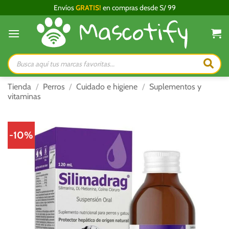
Saltar
Envíos
GRATIS!
en compras desde S/ 99
al
contenido
Búsqueda
de
productos
Tienda
/
Perros
/
Cuidado e higiene
/
Suplementos y
vitaminas
-10%