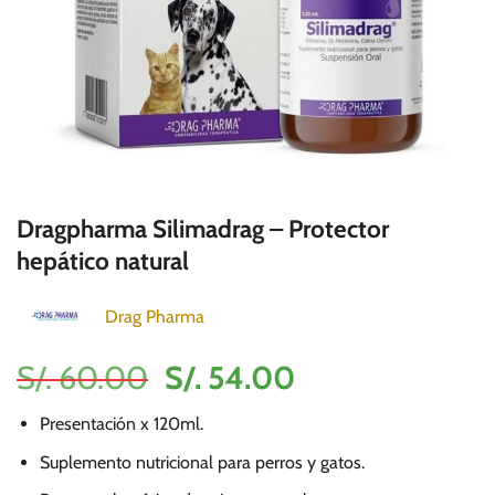
Dragpharma Silimadrag – Protector
hepático natural
Drag Pharma
El
El
S/.
60.00
S/.
54.00
precio
precio
Presentación x 120ml.
original
actual
era:
es:
Suplemento nutricional para perros y gatos.