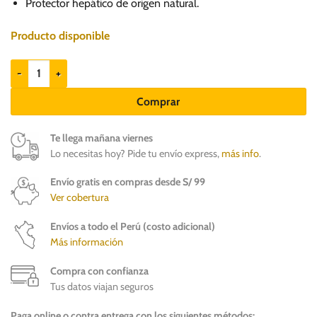
S/.
S/.
Protector hepático de origen natural.
60.00.
54.00.
Producto disponible
Dragpharma Silimadrag - Protector hepático natural cantidad
Comprar
Te llega mañana viernes
Lo necesitas hoy? Pide tu envío express,
más info
.
Envío gratis en compras desde S/ 99
Ver cobertura
Envíos a todo el Perú (costo adicional)
Más información
Compra con confianza
Tus datos viajan seguros
Paga online o contra entrega con los siguientes métodos: