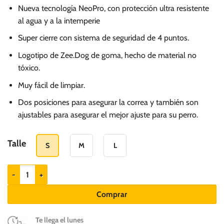
de
Nueva tecnología NeoPro, con protección ultra resistente
precios:
al agua y a la intemperie
desde
Super cierre con sistema de seguridad de 4 puntos.
S/.
85.00
Logotipo de Zee.Dog de goma, hecho de material no
hasta
tóxico.
S/.
Muy fácil de limpiar.
109.00
Dos posiciones para asegurar la correa y también son
ajustables para asegurar el mejor ajuste para su perro.
Talle
S
M
L
ZEEDOG - Arnés para perros Neopro Tangerine cantidad
Comprar
Te llega el lunes