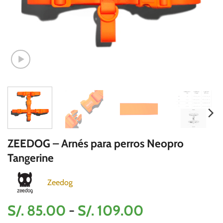
ZEEDOG – Arnés para perros Neopro
Tangerine
Zeedog
Rango
S/.
85.00
-
S/.
109.00