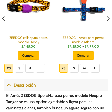
ZEEDOG collar para perros
ZEEDOG – Arnés para perros
modelo Honey
modelo Atlanta
Rango
S/.
45.00
S/.
55.00
-
S/.
99.00
de
precios:
Comprar
Comprar
desde
S/.
Este
Este
55.00
hasta
producto
producto
XS
S
M
L
XS
S
M
L
S/.
99.00
tiene
tiene
múltiples
múltiples
variantes.
variantes.
Descripción
Las
Las
opciones
opciones
El
Arnés ZEEDOG tipo «H» para perros modelo Neopro
se
se
Tangerine
es una opción agradable y ligera para las
pueden
pueden
caminatas diarias, también brinda un agarre seguro con un
elegir
elegir