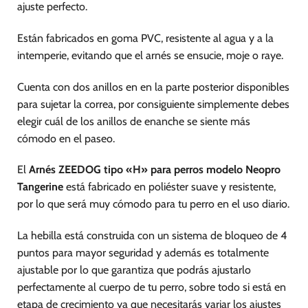
ajuste perfecto.
en
en
la
la
página
página
Están fabricados en goma PVC, resistente al agua y a la
de
de
intemperie, evitando que el arnés se ensucie, moje o raye.
producto
producto
Cuenta con dos anillos en en la parte posterior disponibles
para sujetar la correa, por consiguiente simplemente debes
elegir cuál de los anillos de enanche se siente más
cómodo en el paseo.
El
Arnés ZEEDOG tipo «H» para perros modelo Neopro
Tangerine
está fabricado en poliéster suave y resistente,
por lo que será muy cómodo para tu perro en el uso diario.
La hebilla está construida con un sistema de bloqueo de 4
puntos para mayor seguridad y además es totalmente
ajustable por lo que garantiza que podrás ajustarlo
perfectamente al cuerpo de tu perro, sobre todo si está en
etapa de crecimiento ya que necesitarás variar los ajustes