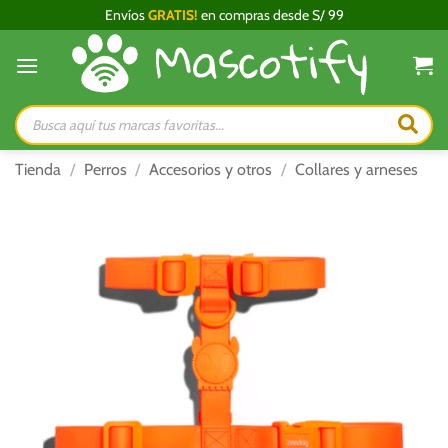
Saltar
Envíos
GRATIS!
en compras desde S/ 99
al
contenido
Búsqueda
de
productos
Tienda
/
Perros
/
Accesorios y otros
/
Collares y arneses