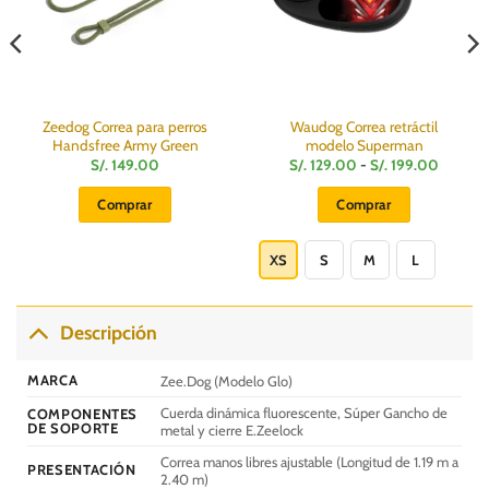
Zeedog Correa para perros
Waudog Correa retráctil
Handsfree Army Green
modelo Superman
Rango
S/.
149.00
S/.
129.00
-
S/.
199.00
de
:
precios:
Comprar
Comprar
desde
S/.
Este
129.00
hasta
producto
XS
S
M
L
S/.
199.00
tiene
múltiples
variantes.
Descripción
Las
opciones
MARCA
Zee.Dog (Modelo Glo)
se
Cuerda dinámica fluorescente, Súper Gancho de
COMPONENTES
pueden
DE SOPORTE
metal y cierre E.Zeelock
elegir
Correa manos libres ajustable (Longitud de 1.19 m a
en
PRESENTACIÓN
2.40 m)
la