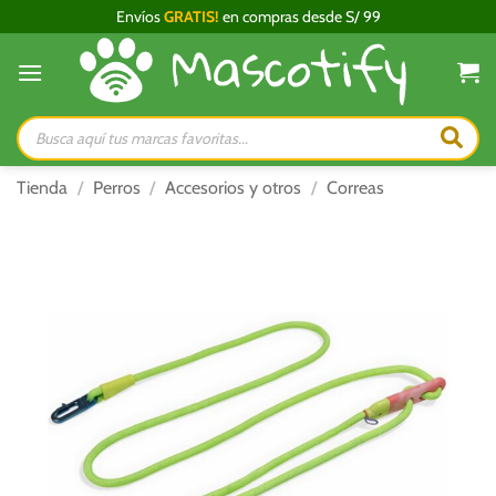
Saltar
Envíos
GRATIS!
en compras desde S/ 99
al
contenido
Búsqueda
de
productos
Tienda
/
Perros
/
Accesorios y otros
/
Correas