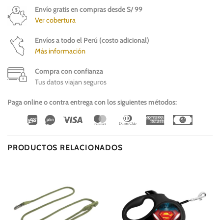
Envío gratis en compras desde S/ 99
Ver cobertura
Envíos a todo el Perú (costo adicional)
Más información
Compra con confianza
Tus datos viajan seguros
Paga online o contra entrega con los siguientes métodos:
Wirecard
Vipps
Visa
MasterCard
Dinners
American
Cash
Club
Express
On
Delivery
PRODUCTOS RELACIONADOS