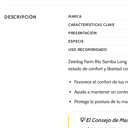
múltiples
variantes.
MARCA
DESCRIPCIÓN
Las
CARACTERÍSTICAS CLAVE
opciones
se
PRESENTACIÓN
pueden
ESPECIE
elegir
USO RECOMENDADO
en
la
Zeedog Farm Rio Samba Long Le
página
estado de confort y libertad co
de
producto
Favorece el confort de tus
Ayuda a mantener un control
Protege la postura de tu ma
💡 El Consejo de Mas