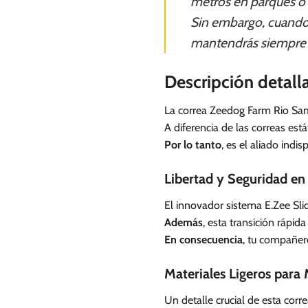
metros en parques o z
Sin embargo, cuando c
mantendrás siempre p
Descripción detall
La correa Zeedog Farm Rio Samb
A diferencia de las correas est
Por lo tanto
, es el aliado indi
Libertad y Seguridad e
El innovador sistema E.Zee Slid
Además
, esta transición rápid
En consecuencia
, tu compañer
Materiales Ligeros para
Un detalle crucial de esta cor