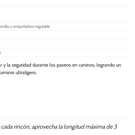
múltiples
variantes.
Las
ornillo y empuñadura regulable
opciones
se
pueden
elegir
e
en
la
 y la seguridad durante los paseos en caninos, logrando un
página
uminio ultraligero.
de
producto
ar cada rincón, aprovecha la longitud máxima de 3