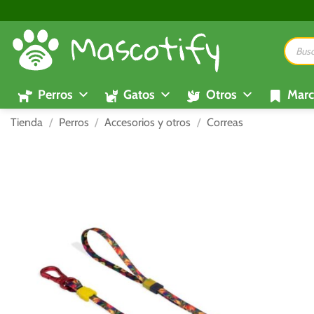
Saltar
al
Búsque
contenido
de
product
Perros
Gatos
Otros
Marc
Tienda
/
Perros
/
Accesorios y otros
/
Correas