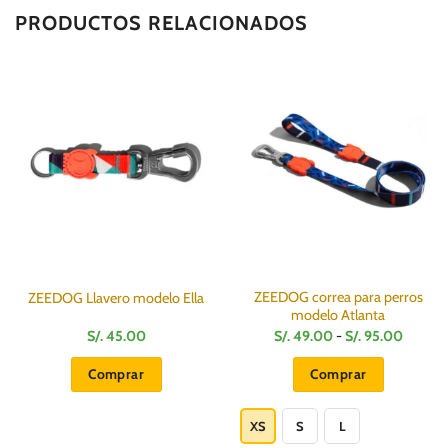
PRODUCTOS RELACIONADOS
ZEEDOG correa para perros
ZEEDOG Llavero modelo Ella
modelo Atlanta
Rango
S/.
45.00
S/.
49.00
-
S/.
95.00
de
precios
Comprar
Comprar
desde
S/.
Este
49.00
hasta
producto
XS
S
L
S/.
95.00
tiene