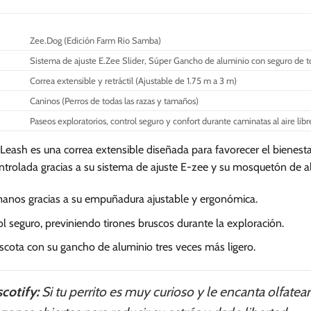
múltiples
múltiples
variantes.
variantes.
Zee.Dog (Edición Farm Rio Samba)
Las
Las
Sistema de ajuste E.Zee Slider, Súper Gancho de aluminio con seguro de t
opciones
opciones
se
se
Correa extensible y retráctil (Ajustable de 1.75 m a 3 m)
pueden
pueden
Caninos (Perros de todas las razas y tamaños)
elegir
elegir
Paseos exploratorios, control seguro y confort durante caminatas al aire libr
en
en
la
la
ash es una correa extensible diseñada para favorecer el bienestar
página
página
ntrolada gracias a su sistema de ajuste E-zee y su mosquetón de al
de
de
producto
producto
 manos gracias a su empuñadura ajustable y ergonómica.
 seguro, previniendo tirones bruscos durante la exploración.
scota con su gancho de aluminio tres veces más ligero.
cotify:
Si tu perrito es muy curioso y le encanta olfate