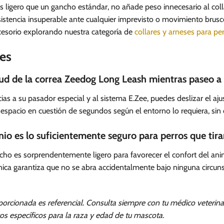
ás ligero que un gancho estándar, no añade peso innecesario al coll
sistencia insuperable ante cualquier imprevisto o movimiento brusc
esorio explorando nuestra categoría de
collares y arneses para pe
es
gitud de la correa Zeedog Long Leash mientras paseo a
ias a su pasador especial y al sistema E.Zee, puedes deslizar el aju
l espacio en cuestión de segundos según el entorno lo requiera, sin 
io es lo suficientemente seguro para perros que ti
o es sorprendentemente ligero para favorecer el confort del animal
écnica garantiza que no se abra accidentalmente bajo ninguna circun
orcionada es referencial. Consulta siempre con tu médico veterinar
cos específicos para la raza y edad de tu mascota.