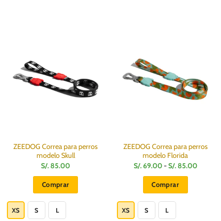
ZEEDOG Correa para perros
ZEEDOG Correa para perros
modelo Skull
modelo Florida
Rango
S/.
85.00
S/.
69.00
-
S/.
85.00
de
:
precios:
Comprar
Comprar
desde
S/.
Este
Este
69.00
hasta
producto
producto
XS
S
L
XS
S
L
S/.
85.00
tiene
tiene