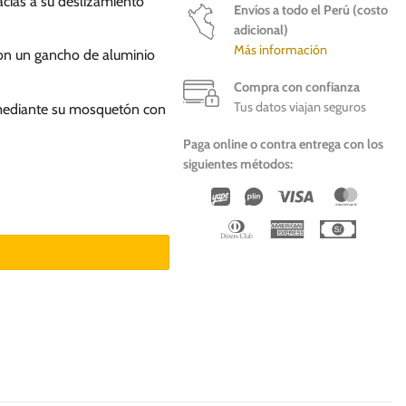
racias a su deslizamiento
Envíos a todo el Perú (costo
adicional)
Más información
con un gancho de aluminio
Compra con confianza
Tus datos viajan seguros
 mediante su mosquetón con
Paga online o contra entrega con los
siguientes métodos:
Wirecard
Vipps
Visa
Master
Dinners
American
Cash
Club
Express
On
Deliver