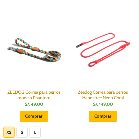
ZEEDOG Correa para perros
Zeedog Correa para perros
modelo Phantom
Handsfree Neon Coral
S/.
49.00
S/.
149.00
Comprar
Comprar
Este
producto
XS
S
L
tiene