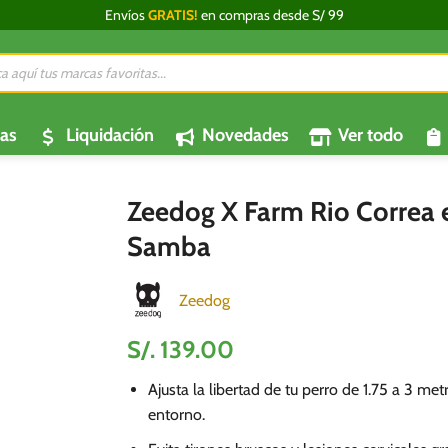
Envíos
GRATIS!
en compras desde S/ 99
da
os
as
Liquidación
Novedades
Ver todo
Zeedog X Farm Rio Correa 
Samba
Zeedog
S/.
139.00
Ajusta la libertad de tu perro de 1.75 a 3 met
entorno.