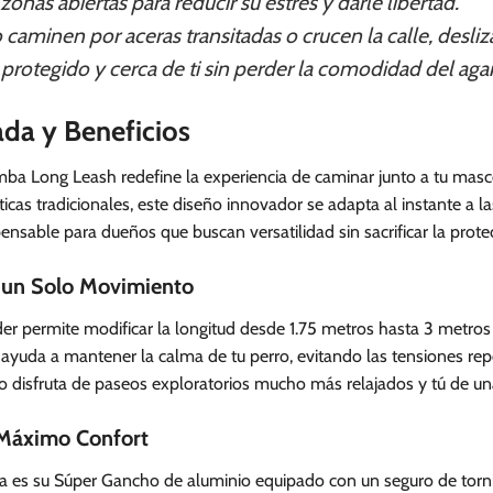
onas abiertas para reducir su estrés y darle libertad.
aminen por aceras transitadas o crucen la calle, desliza
rotegido y cerca de ti sin perder la comodidad del aga
ada y Beneficios
a Long Leash redefine la experiencia de caminar junto a tu mascot
áticas tradicionales, este diseño innovador se adapta al instante a l
spensable para dueños que buscan versatilidad sin sacrificar la protec
n un Solo Movimiento
er permite modificar la longitud desde 1.75 metros hasta 3 metros 
a ayuda a mantener la calma de tu perro, evitando las tensiones rep
o disfruta de paseos exploratorios mucho más relajados y tú de una
 Máximo Confort
rea es su Súper Gancho de aluminio equipado con un seguro de torni